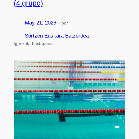
(4.grupo)
May 21, 2026
—
por
Sortzen Euskara Batzordea
Igeriketa hastapena.