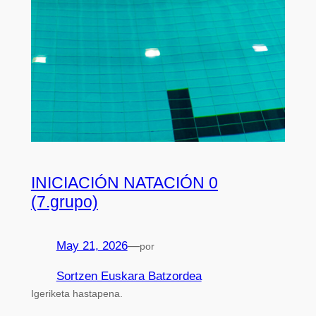
INICIACIÓN NATACIÓN 0
(7.grupo)
May 21, 2026
—
por
Sortzen Euskara Batzordea
Igeriketa hastapena.