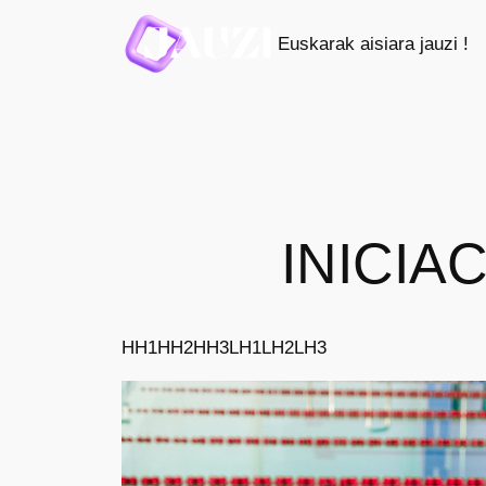
Saltar
Euskarak aisiara jauzi !
al
contenido
INICIAC
HH1
HH2
HH3
LH1
LH2
LH3