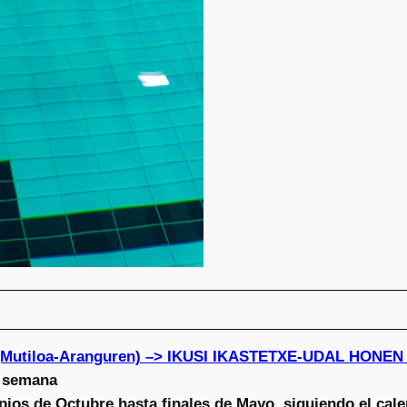
(Mutiloa-Aranguren) –> IKUSI IKASTETXE-UDAL HONE
a semana
pios de Octubre hasta finales de Mayo, siguiendo el cale