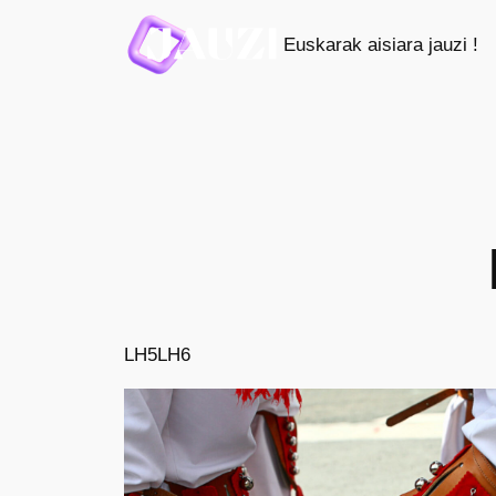
Saltar
Euskarak aisiara jauzi !
al
contenido
LH5
LH6