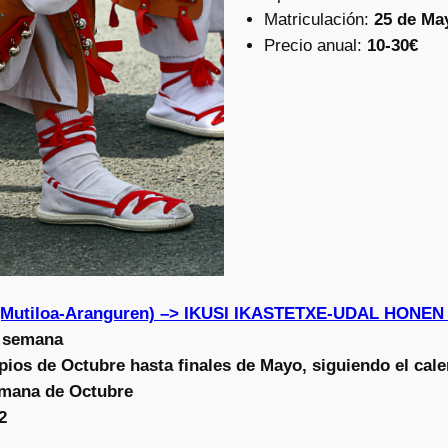
Matriculación:
25 de May
Precio anual:
10-30€
(Mutiloa-Aranguren) –> IKUSI IKASTETXE-UDAL HONE
a semana
pios de Octubre hasta finales de Mayo, siguiendo el cale
mana de Octubre
2