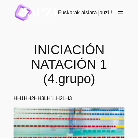
Saltar
Euskarak aisiara jauzi !
al
contenido
INICIACIÓN
NATACIÓN 1
(4.grupo)
HH1
HH2
HH3
LH1
LH2
LH3