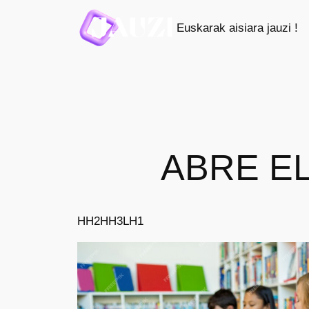
Saltar
Euskarak aisiara jauzi !
al
contenido
ABRE EL
HH2
HH3
LH1