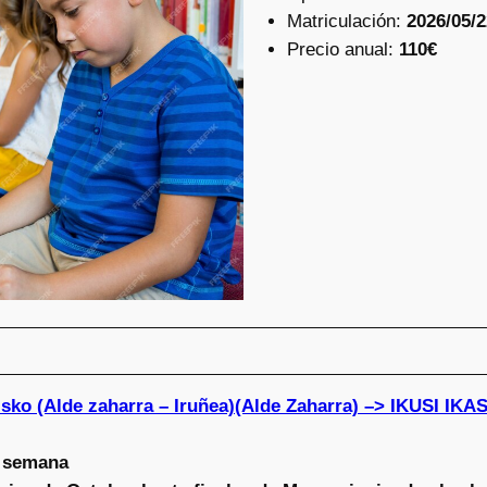
Matriculación:
2026/05/2
Precio anual:
110€
isko (Alde zaharra – Iruñea)(Alde Zaharra) –> IKUSI 
a semana