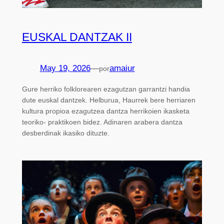
EUSKAL DANTZAK II
May 19, 2026
—
amaiur
por
Gure herriko folklorearen ezagutzan garrantzi handia
dute euskal dantzek. Helburua, Haurrek bere herriaren
kultura propioa ezagutzea dantza herrikoien ikasketa
teoriko- praktikoen bidez. Adinaren arabera dantza
desberdinak ikasiko dituzte.