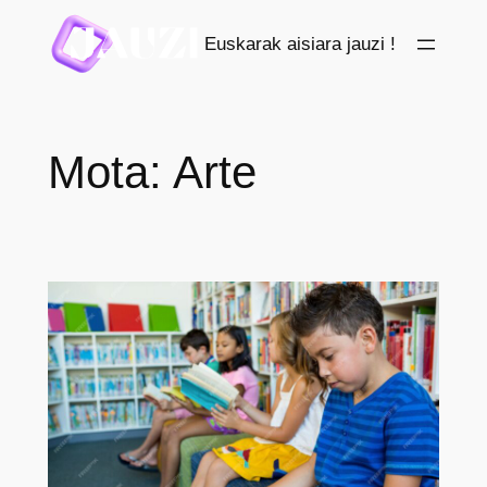
Saltar
Euskarak aisiara jauzi !
al
contenido
Mota:
Arte