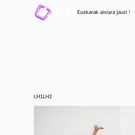
Saltar
Euskarak aisiara jauzi !
al
contenido
LH1
LH2