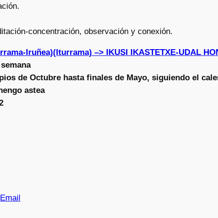
ación.
tación-concentración, observación y conexión.
turrama-Iruñea)(Iturrama) –> IKUSI IKASTETXE-UDAL 
a semana
pios de Octubre hasta finales de Mayo, siguiendo el cale
ehengo astea
2
Email