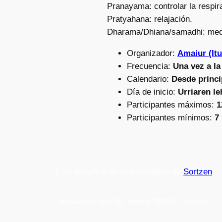
Pranayama: controlar la respir
Pratyahana: relajación.
Dharama/Dhiana/samadhi: medi
Organizador:
Amaiur (I
Frecuencia:
Una vez a l
Calendario:
Desde princi
Día de inicio:
Urriaren l
Participantes máximos:
1
Participantes mínimos:
7
Este proyecto es una iniciativa de
Sortzen
Jarauta karrika 32, behea 31001 – Iruñea