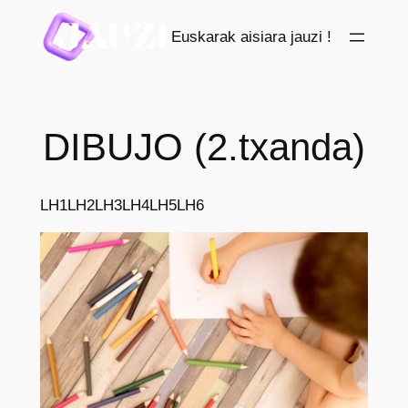
Saltar
Euskarak aisiara jauzi !
al
contenido
DIBUJO (2.txanda)
LH1
LH2
LH3
LH4
LH5
LH6