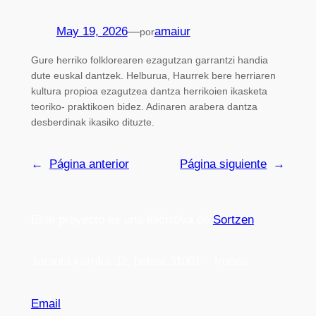
May 19, 2026
—
amaiur
por
Gure herriko folklorearen ezagutzan garrantzi handia
dute euskal dantzek. Helburua, Haurrek bere herriaren
kultura propioa ezagutzea dantza herrikoien ikasketa
teoriko- praktikoen bidez. Adinaren arabera dantza
desberdinak ikasiko dituzte.
←
Página anterior
Página siguiente
→
Este proyecto es una iniciativa de
Sortzen
Jarauta karrika 32, behea 31001 – Iruñea
Email