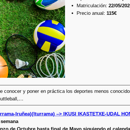
Matriculación:
22/05/202
Precio anual:
115€
de conocer y poner en práctica los deportes menos conocido
huttleball,…
turrama-Iruñea)(Iturrama) –> IKUSI IKASTETXE-UDAL 
a semana
zo de Octubre hasta final de Mayo siguiendo el calenda