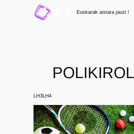
Saltar
Euskarak aisiara jauzi !
al
contenido
POLIKIROL
LH3
LH4