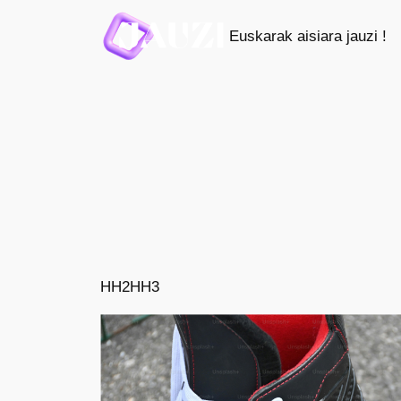
Saltar
Euskarak aisiara jauzi !
al
contenido
HH2
HH3