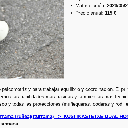
Matriculación:
2026/05/2
Precio anual:
115 €
o psicomotriz y para trabajar equilibrio y coordinación. El p
aremos las habilidades más básicas y también las más técnic
sco y todas las protecciones (muñequeras, coderas y rodille
turrama-Iruñea)(Iturrama) –> IKUSI IKASTETXE-UDAL 
a semana