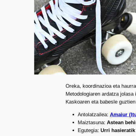
Oreka, koordinazioa eta haurr
Metodologiaren ardatza jolasa 
Kaskoaren eta babesle guztien 
Antolatzailea:
Amaiur (I
Maiztasuna:
Astean behi
Egutegia:
Urri hasieratik