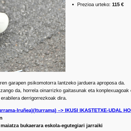
Prezioa urteko:
115 €
aren garapen psikomotorra lantzeko jarduera aproposa da.
izango da, horrela oinarrizko gaitasunak eta konplexuagoak e
erabilera derrigorrezkoak dira.
turrama-Iruñea)(Iturrama) –> IKUSI IKASTETXE-UDAL 
n
 maiatza bukaerara eskola-egutegiari jarraiki