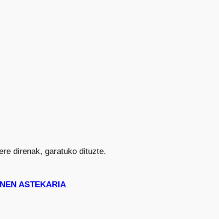
re direnak, garatuko dituzte.
HONEN ASTEKARIA