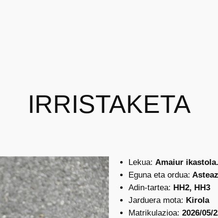
IRRISTAKETA
Lekua:
Amaiur ikastola
Eguna eta ordua:
Asteaz
Adin-tartea:
HH2, HH3
Jarduera mota:
Kirola
Matrikulazioa:
2026/05/2