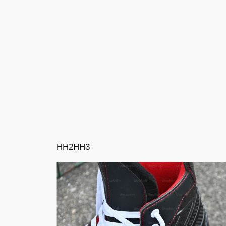
HH2
HH3