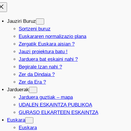
Jauziri Buruz
Sortzeni buruz
Euskararen normalizazio plana
Zergatik Euskara aisian ?
Jauzi proiektura batu !
Jarduera bat eskaini nahi ?
Begirale Izan nahi ?
Zer da Dindaia ?
Zer da Era ?
Jarduerak
Jarduera guztiak – mapa
UDALEN ESKAINTZA PUBLIKOA
GURASO ELKARTEEN ESKAINTZA
Euskara
Euskara