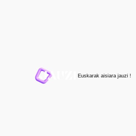
Joan
edukira
Euskarak aisiara jauzi !