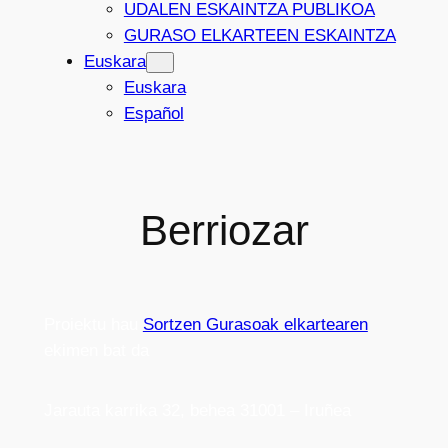
UDALEN ESKAINTZA PUBLIKOA
GURASO ELKARTEEN ESKAINTZA
Euskara
Euskara
Español
Berriozar
Proiektu hau
Sortzen Gurasoak elkartearen
ekimen bat da
Jarauta karrika 32, behea 31001 – Iruñea