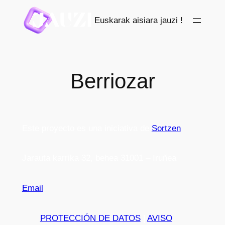
Saltar
Euskarak aisiara jauzi !
al
contenido
Berriozar
Este proyecto es una iniciativa de
Sortzen
Jarauta karrika 32, behea 31001 – Iruñea
Email
PROTECCIÓN DE DATOS
|
AVISO