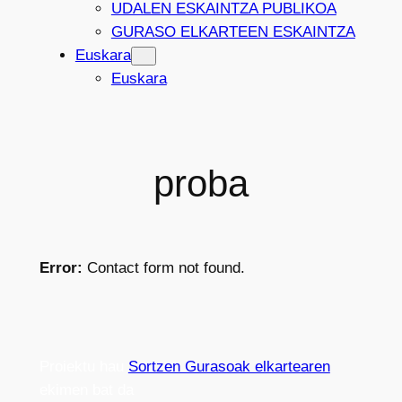
UDALEN ESKAINTZA PUBLIKOA
GURASO ELKARTEEN ESKAINTZA
Euskara
Euskara
proba
Error:
Contact form not found.
Proiektu hau
Sortzen Gurasoak elkartearen
ekimen bat da