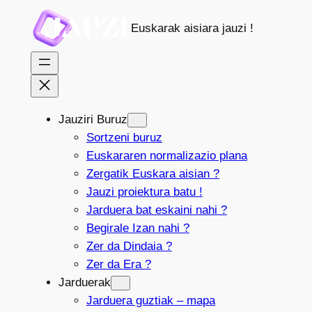
Joan
Euskarak aisiara jauzi !
edukira
Jauziri Buruz
Sortzeni buruz
Euskararen normalizazio plana
Zergatik Euskara aisian ?
Jauzi proiektura batu !
Jarduera bat eskaini nahi ?
Begirale Izan nahi ?
Zer da Dindaia ?
Zer da Era ?
Jarduerak
Jarduera guztiak – mapa