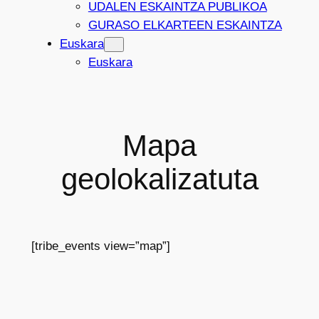
UDALEN ESKAINTZA PUBLIKOA
GURASO ELKARTEEN ESKAINTZA
Euskara
Euskara
Mapa
geolokalizatuta
[tribe_events view=”map”]