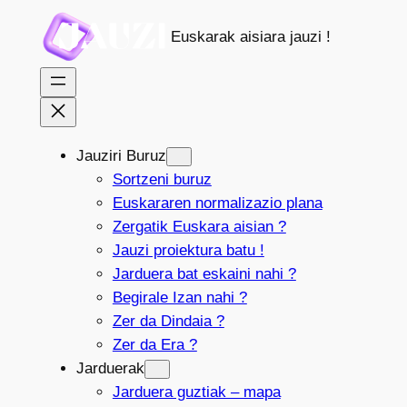
Joan
Euskarak aisiara jauzi !
edukira
Jauziri Buruz
Sortzeni buruz
Euskararen normalizazio plana
Zergatik Euskara aisian ?
Jauzi proiektura batu !
Jarduera bat eskaini nahi ?
Begirale Izan nahi ?
Zer da Dindaia ?
Zer da Era ?
Jarduerak
Jarduera guztiak – mapa