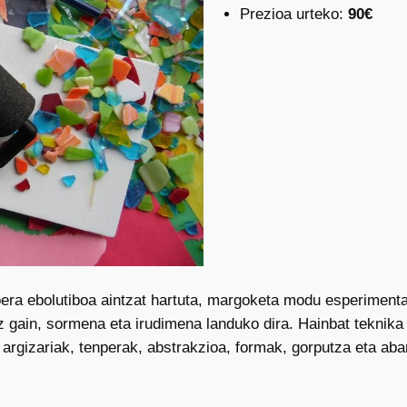
Prezioa urteko:
90€
ra ebolutiboa aintzat hartuta, margoketa modu esperimenta
az gain, sormena eta irudimena landuko dira. Hainbat teknika
argizariak, tenperak, abstrakzioa, formak, gorputza eta aba