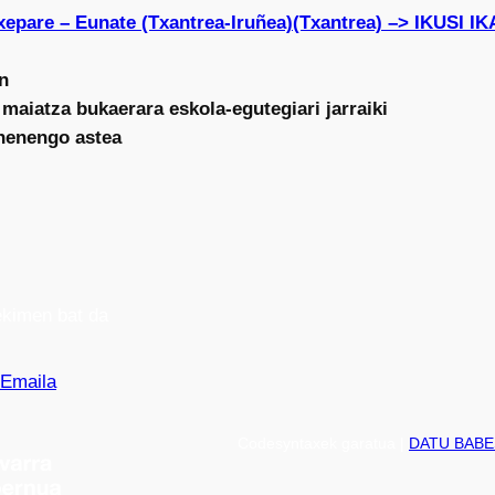
txepare – Eunate (Txantrea-Iruñea)(Txantrea) –> IKUS
n
 maiatza bukaerara eskola-egutegiari jarraiki
ehenengo astea
kimen bat da
Emaila
Codesyntaxek garatua |
DATU BABE