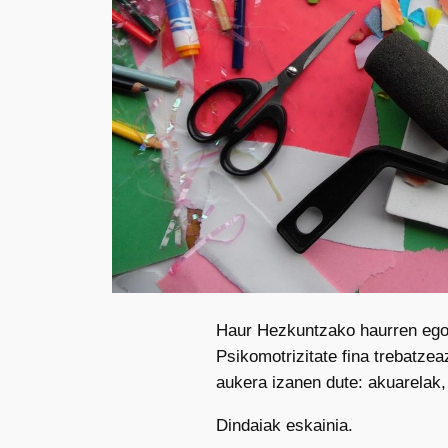
Haur Hezkuntzako haurren egoe
Psikomotrizitate fina trebatze
aukera izanen dute: akuarelak, 
Dindaiak eskainia.