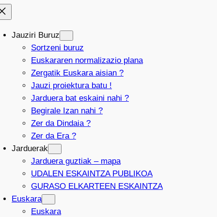
Jauziri Buruz
Sortzeni buruz
Euskararen normalizazio plana
Zergatik Euskara aisian ?
Jauzi proiektura batu !
Jarduera bat eskaini nahi ?
Begirale Izan nahi ?
Zer da Dindaia ?
Zer da Era ?
Jarduerak
Jarduera guztiak – mapa
UDALEN ESKAINTZA PUBLIKOA
GURASO ELKARTEEN ESKAINTZA
Euskara
Euskara