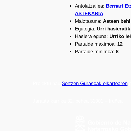
Antolatzailea:
Bernart E
ASTEKARIA
Maiztasuna:
Astean behi
Egutegia:
Urri hasieratik
Hasiera eguna:
Urriko l
Partaide maximoa:
12
Partaide minimoa:
8
Proiektu hau
Sortzen Gurasoak elkartearen
e
Jarauta karrika 32, behea 31001 – Iruñea