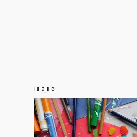
HH2
HH3