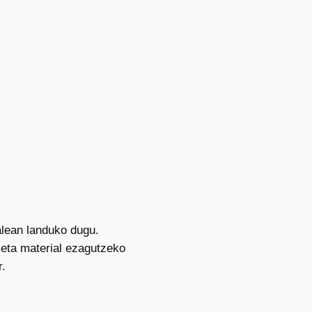
lean landuko dugu.
 eta material ezagutzeko
r.