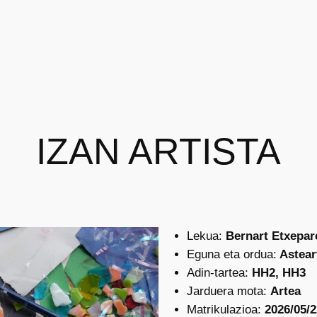
IZAN ARTISTA
Lekua:
Bernart Etxepar
Eguna eta ordua:
Asteart
Adin-tartea:
HH2, HH3
Jarduera mota:
Artea
Matrikulazioa:
2026/05/2