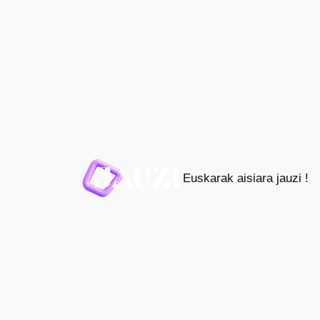
Joan
edukira
Euskarak aisiara jauzi !