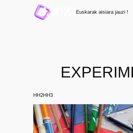
Saltar
Euskarak aisiara jauzi !
al
contenido
EXPERIM
HH2
HH3