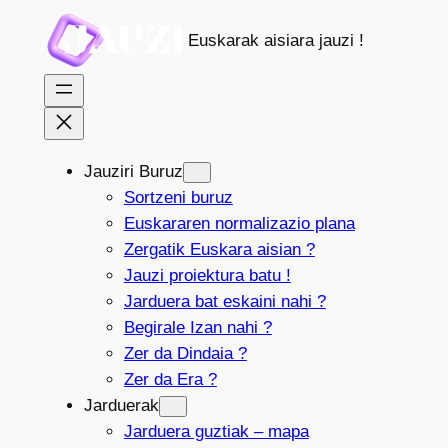
Joan
Euskarak aisiara jauzi !
edukira
Jauziri Buruz
Sortzeni buruz
Euskararen normalizazio plana
Zergatik Euskara aisian ?
Jauzi proiektura batu !
Jarduera bat eskaini nahi ?
Begirale Izan nahi ?
Zer da Dindaia ?
Zer da Era ?
Jarduerak
Jarduera guztiak – mapa