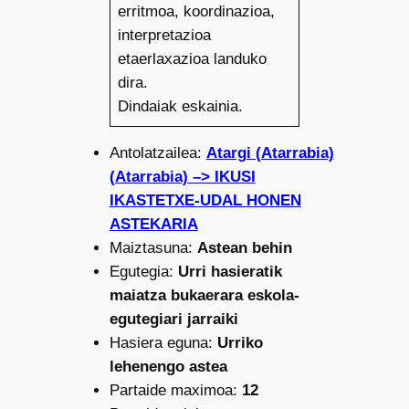
erritmoa, koordinazioa,
interpretazioa
etaerlaxazioa landuko
dira.
Dindaiak eskainia.
Antolatzailea:
Atargi (Atarrabia)
(Atarrabia) –> IKUSI
IKASTETXE-UDAL HONEN
ASTEKARIA
Maiztasuna:
Astean behin
Egutegia:
Urri hasieratik
maiatza bukaerara eskola-
egutegiari jarraiki
Hasiera eguna:
Urriko
lehenengo astea
Partaide maximoa:
12