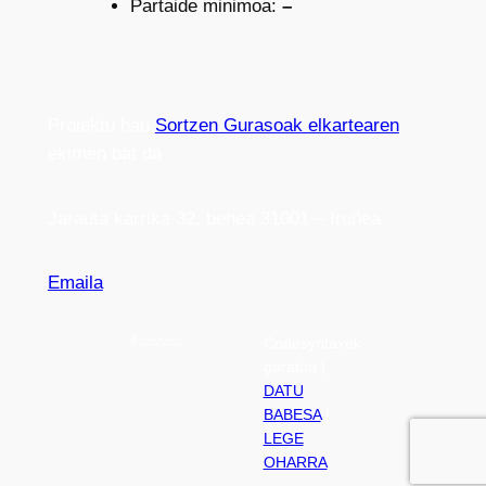
Partaide minimoa:
–
Proiektu hau
Sortzen Gurasoak elkartearen
ekimen bat da
Jarauta karrika 32, behea 31001 – Iruñea
Emaila
Codesyntaxek
garatua |
DATU
BABESA
|
LEGE
OHARRA