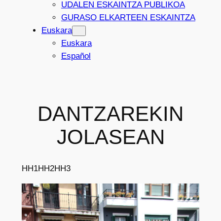
UDALEN ESKAINTZA PUBLIKOA
GURASO ELKARTEEN ESKAINTZA
Euskara
Euskara
Español
DANTZAREKIN
JOLASEAN
HH1
HH2
HH3