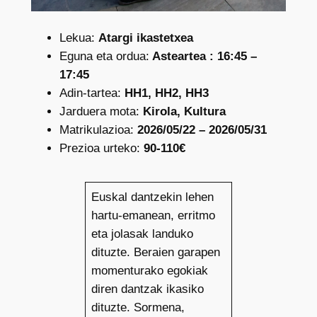
Lekua:
Atargi ikastetxea
Eguna eta ordua:
Asteartea : 16:45 –
17:45
Adin-tartea:
HH1, HH2, HH3
Jarduera mota:
Kirola, Kultura
Matrikulazioa:
2026/05/22 – 2026/05/31
Prezioa urteko:
90-110€
Euskal dantzekin lehen
hartu-emanean, erritmo
eta jolasak landuko
dituzte. Beraien garapen
momenturako egokiak
diren dantzak ikasiko
dituzte. Sormena,