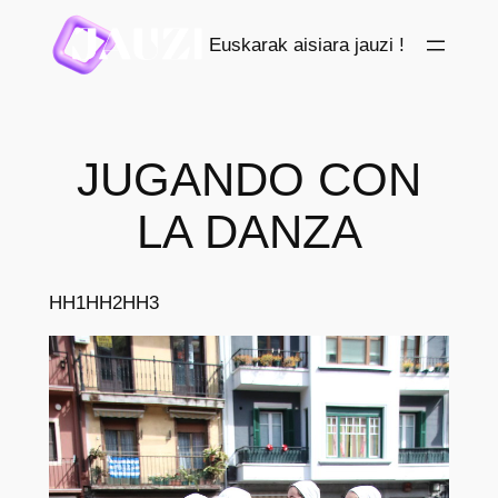
Saltar
Euskarak aisiara jauzi !
al
contenido
JUGANDO CON
LA DANZA
HH1
HH2
HH3