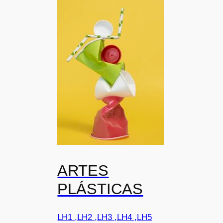
ARTES
PLÁSTICAS
LH1 ,LH2 ,LH3 ,LH4 ,LH5