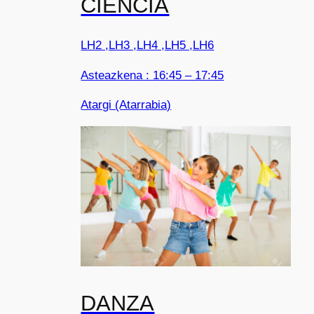
CIENCIA
LH2 ,LH3 ,LH4 ,LH5 ,LH6
Asteazkena : 16:45 – 17:45
Atargi (Atarrabia)
DANZA