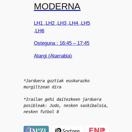
MODERNA
LH1 ,LH2 ,LH3 ,LH4 ,LH5
,LH6
Osteguna : 16:45 – 17:45
Atargi (Atarrabia)
*Jarduera guztiak euskarazko 
murgiltzean dira
*Irailan gehi daitezkeen jarduera 
posibleak: Judo, nesken saskibaloia, 
nesken futbol 8