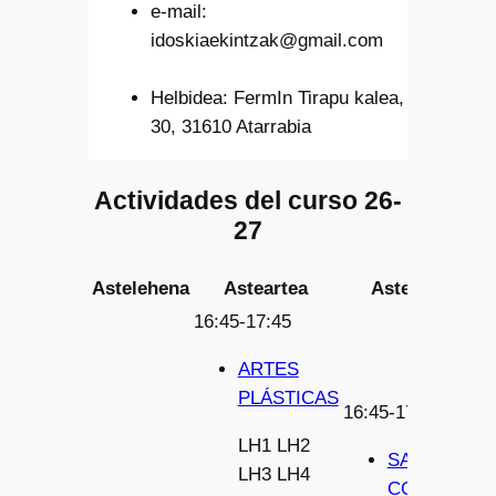
e-mail:
idoskiaekintzak@gmail.com
Helbidea: FermIn Tirapu kalea,
30, 31610 Atarrabia
Actividades del curso 26-
27
Astelehena
Asteartea
Asteazkena
16:45-17:45
ARTES
PLÁSTICAS
16:45-17:45
LH1
LH2
SALSEAND
LH3
LH4
CON LA