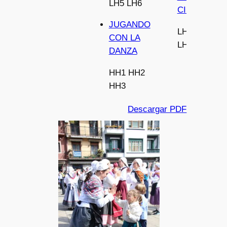
LH5
LH6
CIENCIA
JUGANDO
LH2
LH3
LH
CON LA
LH5
LH6
DANZA
HH1
HH2
HH3
Descargar PDF