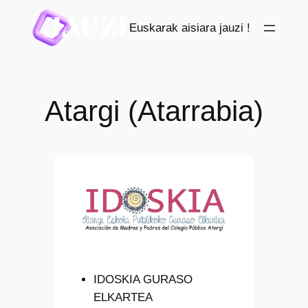
Saltar
Euskarak aisiara jauzi !
al
contenido
Atargi (Atarrabia)
IDOSKIA GURASO
ELKARTEA