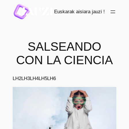
Saltar
Euskarak aisiara jauzi !
al
contenido
SALSEANDO
CON LA CIENCIA
LH2
LH3
LH4
LH5
LH6