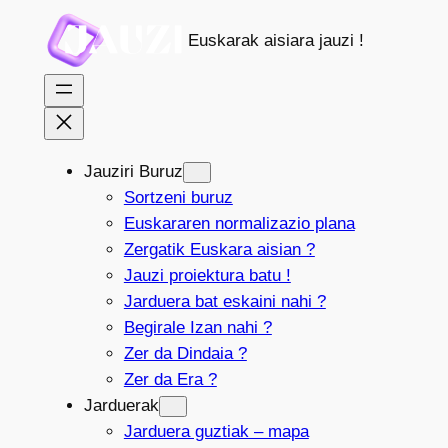
Joan
Euskarak aisiara jauzi !
edukira
Jauziri Buruz
Sortzeni buruz
Euskararen normalizazio plana
Zergatik Euskara aisian ?
Jauzi proiektura batu !
Jarduera bat eskaini nahi ?
Begirale Izan nahi ?
Zer da Dindaia ?
Zer da Era ?
Jarduerak
Jarduera guztiak – mapa