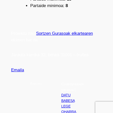
Partaide minimoa:
8
Proiektu hau
Sortzen Gurasoak elkartearen
ekimen bat da
Jarauta karrika 32, behea 31001 – Iruñea
Emaila
Codesyntaxek
garatua |
DATU
BABESA
|
LEGE
OHARRA