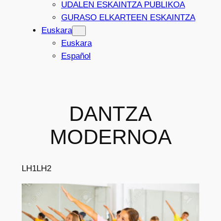
UDALEN ESKAINTZA PUBLIKOA
GURASO ELKARTEEN ESKAINTZA
Euskara
Euskara
Español
DANTZA
MODERNOA
LH1
LH2