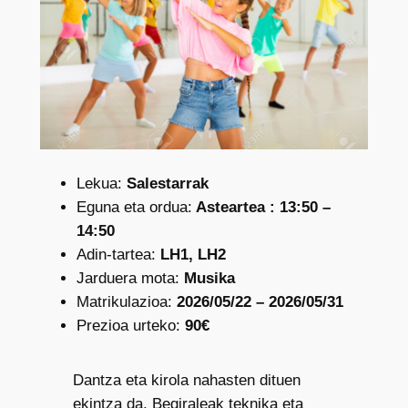
Lekua:
Salestarrak
Eguna eta ordua:
Asteartea : 13:50 –
14:50
Adin-tartea:
LH1, LH2
Jarduera mota:
Musika
Matrikulazioa:
2026/05/22 – 2026/05/31
Prezioa urteko:
90€
Dantza eta kirola nahasten dituen
ekintza da. Begiraleak teknika eta