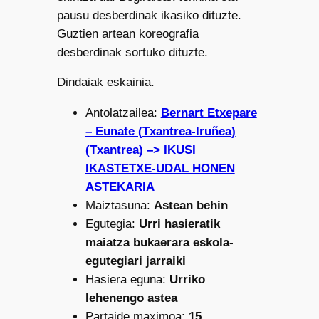
pausu desberdinak ikasiko dituzte.
Guztien artean koreografia
desberdinak sortuko dituzte.
Dindaiak eskainia.
Antolatzailea:
Bernart Etxepare
– Eunate (Txantrea-Iruñea)
(Txantrea) –> IKUSI
IKASTETXE-UDAL HONEN
ASTEKARIA
Maiztasuna:
Astean behin
Egutegia:
Urri hasieratik
maiatza bukaerara eskola-
egutegiari jarraiki
Hasiera eguna:
Urriko
lehenengo astea
Partaide maximoa:
15