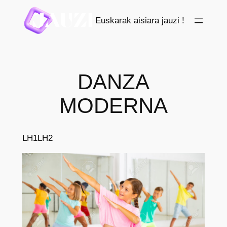
Saltar
Euskarak aisiara jauzi !
al
contenido
DANZA
MODERNA
LH1
LH2