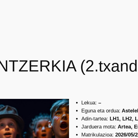
NTZERKIA (2.txand
Lekua:
–
Eguna eta ordua:
Asteleh
Adin-tartea:
LH1, LH2, 
Jarduera mota:
Artea, 
Matrikulazioa:
2026/05/2