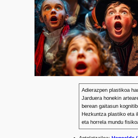
Adierazpen plastikoa ha
Jarduera honekin artear
berean gaitasun kognitib
Hezkuntza plastiko eta i
eta horrela mundu fisiko