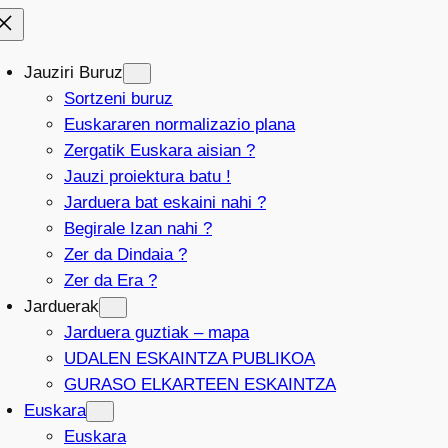
Jauziri Buruz
Sortzeni buruz
Euskararen normalizazio plana
Zergatik Euskara aisian ?
Jauzi proiektura batu !
Jarduera bat eskaini nahi ?
Begirale Izan nahi ?
Zer da Dindaia ?
Zer da Era ?
Jarduerak
Jarduera guztiak – mapa
UDALEN ESKAINTZA PUBLIKOA
GURASO ELKARTEEN ESKAINTZA
Euskara
Euskara