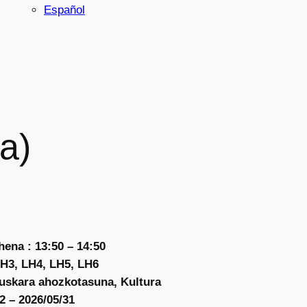
Español
a)
ena : 13:50 – 14:50
LH3, LH4, LH5, LH6
Euskara ahozkotasuna, Kultura
2 – 2026/05/31