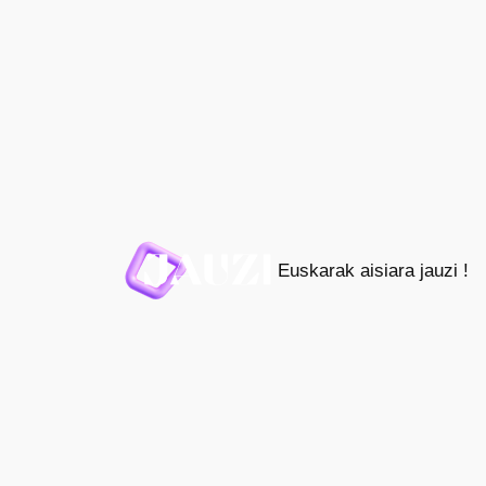
Joan
edukira
Euskarak aisiara jauzi !