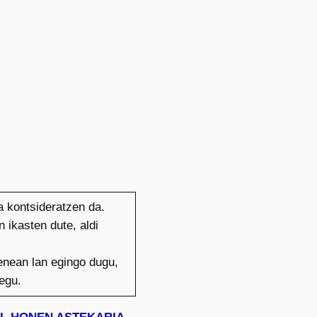
a kontsideratzen da.
 ikasten dute, aldi
zenean lan egingo dugu,
iegu.