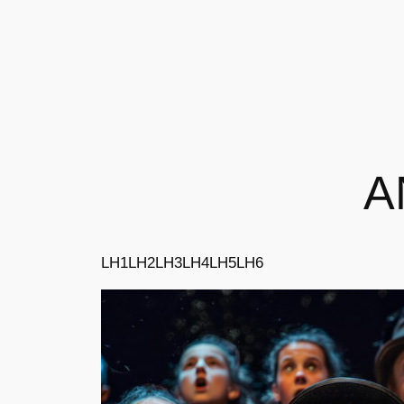
A
LH1
LH2
LH3
LH4
LH5
LH6