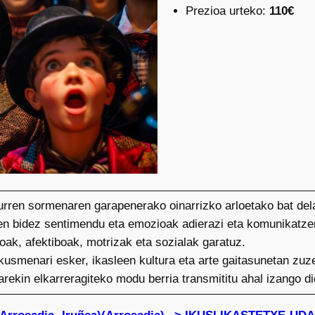
Prezioa urteko:
110€
urren sormenaren garapenerako oinarrizko arloetako bat del
en bidez sentimendu eta emozioak adierazi eta komunikatzen
oak, afektiboak, motrizak eta sozialak garatuz.
kusmenari esker, ikasleen kultura eta arte gaitasunetan zu
arekin elkarreragiteko modu berria transmititu ahal izango d