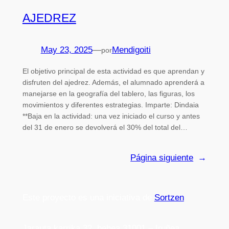
AJEDREZ
May 23, 2025
—
Mendigoiti
por
El objetivo principal de esta actividad es que aprendan y
disfruten del ajedrez. Además, el alumnado aprenderá a
manejarse en la geografía del tablero, las figuras, los
movimientos y diferentes estrategias. Imparte: Dindaia
**Baja en la actividad: una vez iniciado el curso y antes
del 31 de enero se devolverá el 30% del total del…
Página siguiente
→
Este proyecto es una iniciativa de
Sortzen
Jarauta karrika 32, behea 31001 – Iruñea