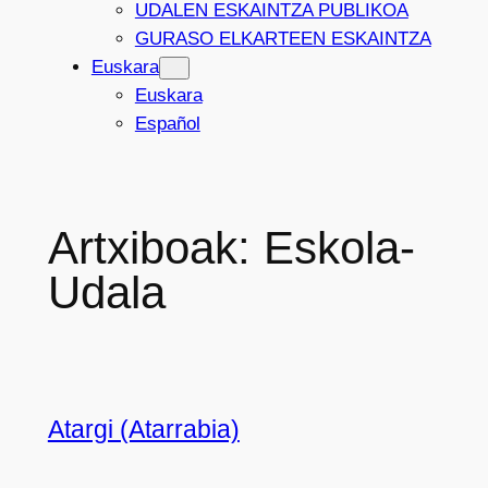
UDALEN ESKAINTZA PUBLIKOA
GURASO ELKARTEEN ESKAINTZA
Euskara
Euskara
Español
Artxiboak:
Eskola-
Udala
Atargi (Atarrabia)