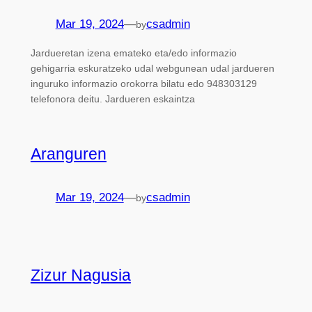
Mar 19, 2024
—
csadmin
by
Jardueretan izena emateko eta/edo informazio
gehigarria eskuratzeko udal webgunean udal jardueren
inguruko informazio orokorra bilatu edo 948303129
telefonora deitu. Jardueren eskaintza
Aranguren
Mar 19, 2024
—
csadmin
by
Zizur Nagusia