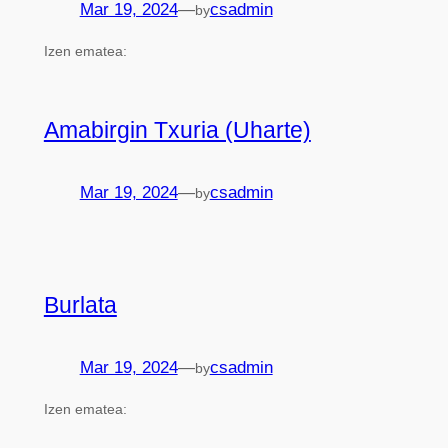
Mar 19, 2024
—
csadmin
by
Izen ematea:
Amabirgin Txuria (Uharte)
Mar 19, 2024
—
csadmin
by
Burlata
Mar 19, 2024
—
csadmin
by
Izen ematea: