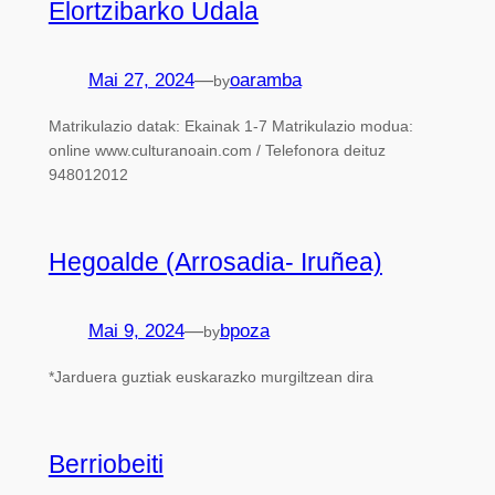
Elortzibarko Udala
Mai 27, 2024
—
oaramba
by
Matrikulazio datak: Ekainak 1-7 Matrikulazio modua:
online www.culturanoain.com / Telefonora deituz
948012012
Hegoalde (Arrosadia- Iruñea)
Mai 9, 2024
—
bpoza
by
*Jarduera guztiak euskarazko murgiltzean dira
Berriobeiti