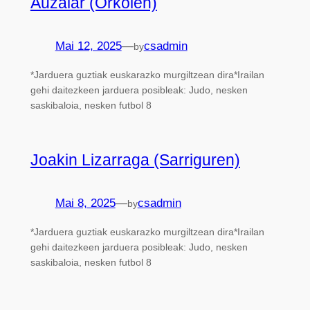
Auzalar (Orkoien)
Mai 12, 2025
—
csadmin
by
*Jarduera guztiak euskarazko murgiltzean dira*Irailan
gehi daitezkeen jarduera posibleak: Judo, nesken
saskibaloia, nesken futbol 8
Joakin Lizarraga (Sarriguren)
Mai 8, 2025
—
csadmin
by
*Jarduera guztiak euskarazko murgiltzean dira*Irailan
gehi daitezkeen jarduera posibleak: Judo, nesken
saskibaloia, nesken futbol 8