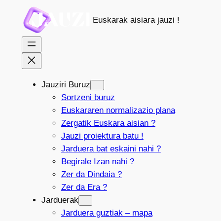
Joan
Euskarak aisiara jauzi !
edukira
Jauziri Buruz
Sortzeni buruz
Euskararen normalizazio plana
Zergatik Euskara aisian ?
Jauzi proiektura batu !
Jarduera bat eskaini nahi ?
Begirale Izan nahi ?
Zer da Dindaia ?
Zer da Era ?
Jarduerak
Jarduera guztiak – mapa