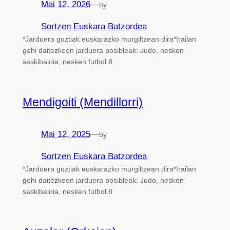
Mai 12, 2026
—
by
Sortzen Euskara Batzordea
*Jarduera guztiak euskarazko murgiltzean dira*Irailan
gehi daitezkeen jarduera posibleak: Judo, nesken
saskibaloia, nesken futbol 8
Mendigoiti (Mendillorri)
Mai 12, 2025
—
by
Sortzen Euskara Batzordea
*Jarduera guztiak euskarazko murgiltzean dira*Irailan
gehi daitezkeen jarduera posibleak: Judo, nesken
saskibaloia, nesken futbol 8