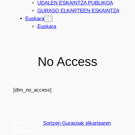
UDALEN ESKAINTZA PUBLIKOA
GURASO ELKARTEEN ESKAINTZA
Euskara
Euskara
No Access
[dlm_no_access]
Proiektu hau
Sortzen Gurasoak elkartearen
ekimen bat da