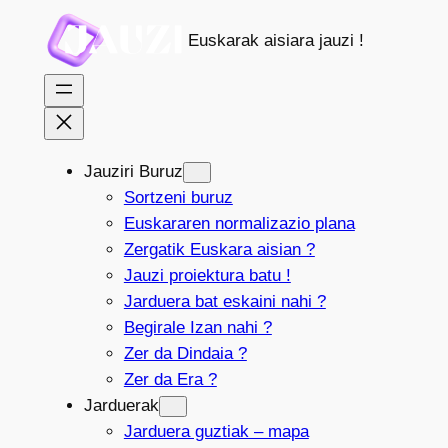
Joan
Euskarak aisiara jauzi !
edukira
Jauziri Buruz
Sortzeni buruz
Euskararen normalizazio plana
Zergatik Euskara aisian ?
Jauzi proiektura batu !
Jarduera bat eskaini nahi ?
Begirale Izan nahi ?
Zer da Dindaia ?
Zer da Era ?
Jarduerak
Jarduera guztiak – mapa