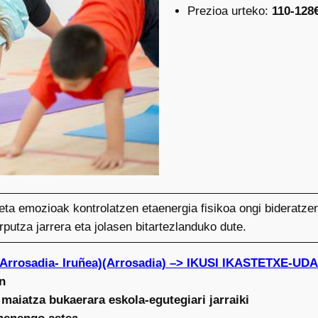
Prezioa urteko:
110-128
eta emozioak kontrolatzen etaenergia fisikoa ongi bideratze
putza jarrera eta jolasen bitartezlanduko dute.
(Arrosadia- Iruñea)(Arrosadia) –> IKUSI IKASTETXE-
n
 maiatza bukaerara eskola-egutegiari jarraiki