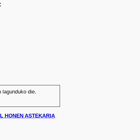
€
n lagunduko die.
UDAL HONEN ASTEKARIA