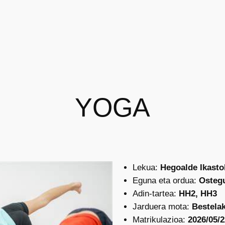
YOGA
Lekua:
Hegoalde Ikastol
Eguna eta ordua:
Ostegu
Adin-tartea:
HH2, HH3
Jarduera mota:
Bestelak
Matrikulazioa:
2026/05/2