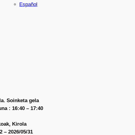
Español
a. Soinketa gela
na : 16:40 – 17:40
oak, Kirola
2 – 2026/05/31