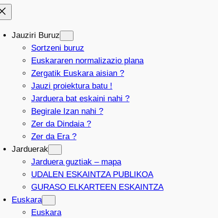
Jauziri Buruz
Sortzeni buruz
Euskararen normalizazio plana
Zergatik Euskara aisian ?
Jauzi proiektura batu !
Jarduera bat eskaini nahi ?
Begirale Izan nahi ?
Zer da Dindaia ?
Zer da Era ?
Jarduerak
Jarduera guztiak – mapa
UDALEN ESKAINTZA PUBLIKOA
GURASO ELKARTEEN ESKAINTZA
Euskara
Euskara