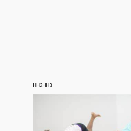
HH2
HH3