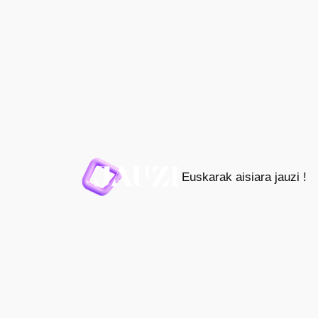
Joan
edukira
Euskarak aisiara jauzi !