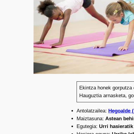
Ekintza honek gorputza 
Hauguztia arnasketa, gor
Antolatzailea:
Hegoalde 
Maiztasuna:
Astean behi
Egutegia:
Urri hasieratik