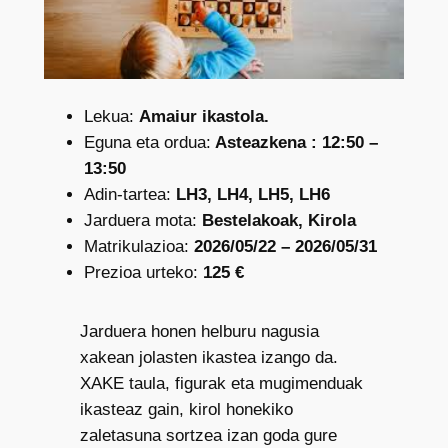
Lekua:
Amaiur ikastola.
Eguna eta ordua:
Asteazkena : 12:50 –
13:50
Adin-tartea:
LH3, LH4, LH5, LH6
Jarduera mota:
Bestelakoak, Kirola
Matrikulazioa:
2026/05/22 – 2026/05/31
Prezioa urteko:
125 €
Jarduera honen helburu nagusia
xakean jolasten ikastea izango da.
XAKE taula, figurak eta mugimenduak
ikasteaz gain, kirol honekiko
zaletasuna sortzea izan goda gure