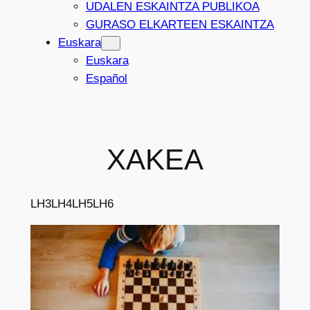
UDALEN ESKAINTZA PUBLIKOA
GURASO ELKARTEEN ESKAINTZA
Euskara
Euskara
Español
XAKEA
LH3
LH4
LH5
LH6