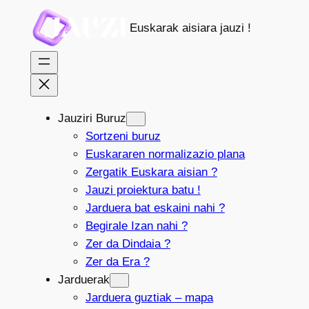
Joan
Euskarak aisiara jauzi !
edukira
Jauziri Buruz
Sortzeni buruz
Euskararen normalizazio plana
Zergatik Euskara aisian ?
Jauzi proiektura batu !
Jarduera bat eskaini nahi ?
Begirale Izan nahi ?
Zer da Dindaia ?
Zer da Era ?
Jarduerak
Jarduera guztiak – mapa