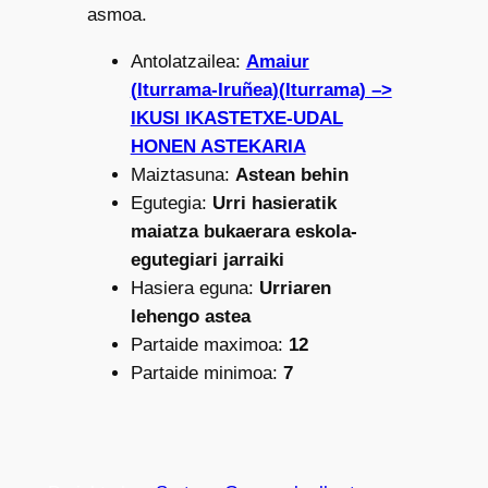
asmoa.
Antolatzailea:
Amaiur
(Iturrama-Iruñea)(Iturrama) –>
IKUSI IKASTETXE-UDAL
HONEN ASTEKARIA
Maiztasuna:
Astean behin
Egutegia:
Urri hasieratik
maiatza bukaerara eskola-
egutegiari jarraiki
Hasiera eguna:
Urriaren
lehengo astea
Partaide maximoa:
12
Partaide minimoa:
7