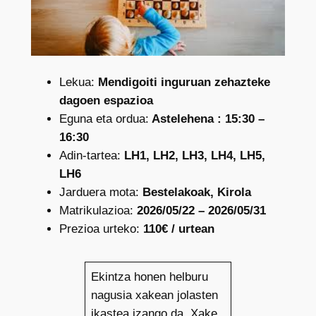
Lekua:
Mendigoiti inguruan zehazteke
dagoen espazioa
Eguna eta ordua:
Astelehena : 15:30 –
16:30
Adin-tartea:
LH1, LH2, LH3, LH4, LH5,
LH6
Jarduera mota:
Bestelakoak, Kirola
Matrikulazioa:
2026/05/22 – 2026/05/31
Prezioa urteko:
110€ / urtean
Ekintza honen helburu
nagusia xakean jolasten
ikastea izango da. Xake