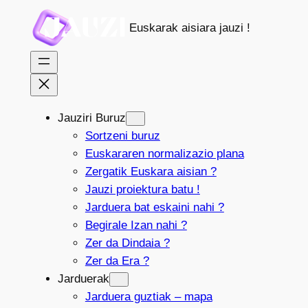
Joan
Euskarak aisiara jauzi !
edukira
Jauziri Buruz
Sortzeni buruz
Euskararen normalizazio plana
Zergatik Euskara aisian ?
Jauzi proiektura batu !
Jarduera bat eskaini nahi ?
Begirale Izan nahi ?
Zer da Dindaia ?
Zer da Era ?
Jarduerak
Jarduera guztiak – mapa