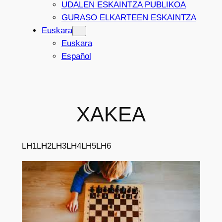
UDALEN ESKAINTZA PUBLIKOA
GURASO ELKARTEEN ESKAINTZA
Euskara
Euskara
Español
XAKEA
LH1
LH2
LH3
LH4
LH5
LH6