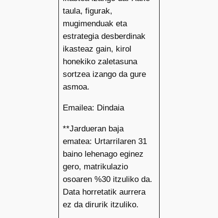
taula, figurak,
mugimenduak eta
estrategia desberdinak
ikasteaz gain, kirol
honekiko zaletasuna
sortzea izango da gure
asmoa.
Emailea: Dindaia
**Jardueran baja
ematea: Urtarrilaren 31
baino lehenago eginez
gero, matrikulazio
osoaren %30 itzuliko da.
Data horretatik aurrera
ez da dirurik itzuliko.