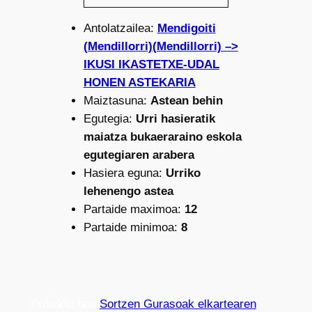
Antolatzailea:
Mendigoiti
(Mendillorri)(Mendillorri) –>
IKUSI IKASTETXE-UDAL
HONEN ASTEKARIA
Maiztasuna:
Astean behin
Egutegia:
Urri hasieratik
maiatza bukaeraraino eskola
egutegiaren arabera
Hasiera eguna:
Urriko
lehenengo astea
Partaide maximoa:
12
Partaide minimoa:
8
Proiektu hau
Sortzen Gurasoak elkartearen