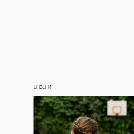
LH3
LH4