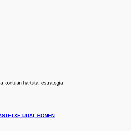
a kontuan hartuta, estrategia
I IKASTETXE-UDAL HONEN