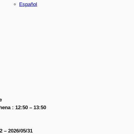
Español
e
ena : 12:50 – 13:50
2 – 2026/05/31