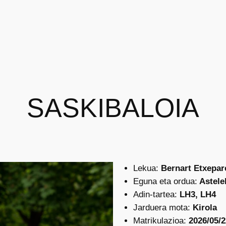
SASKIBALOIA
Lekua:
Bernart Etxepar
Eguna eta ordua:
Asteleh
Adin-tartea:
LH3, LH4
Jarduera mota:
Kirola
Matrikulazioa:
2026/05/2