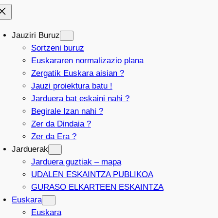
Jauziri Buruz
Sortzeni buruz
Euskararen normalizazio plana
Zergatik Euskara aisian ?
Jauzi proiektura batu !
Jarduera bat eskaini nahi ?
Begirale Izan nahi ?
Zer da Dindaia ?
Zer da Era ?
Jarduerak
Jarduera guztiak – mapa
UDALEN ESKAINTZA PUBLIKOA
GURASO ELKARTEEN ESKAINTZA
Euskara
Euskara