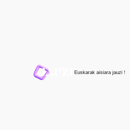
Joan
edukira
Euskarak aisiara jauzi !