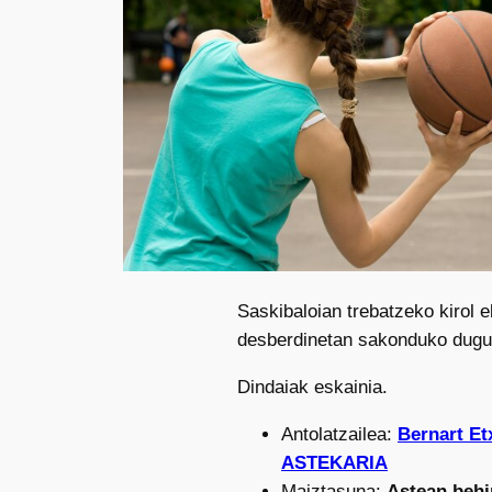
Saskibaloian trebatzeko kirol e
desberdinetan sakonduko dugu
Dindaiak eskainia.
Antolatzailea:
Bernart E
ASTEKARIA
Maiztasuna:
Astean behi