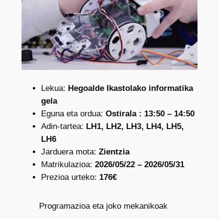
Lekua:
Hegoalde Ikastolako informatika
gela
Eguna eta ordua:
Ostirala : 13:50 – 14:50
Adin-tartea:
LH1, LH2, LH3, LH4, LH5,
LH6
Jarduera mota:
Zientzia
Matrikulazioa:
2026/05/22 – 2026/05/31
Prezioa urteko:
176€
Programazioa eta joko mekanikoak