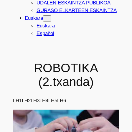
UDALEN ESKAINTZA PUBLIKOA
GURASO ELKARTEEN ESKAINTZA
Euskara
Euskara
Español
ROBOTIKA
(2.txanda)
LH1
LH2
LH3
LH4
LH5
LH6