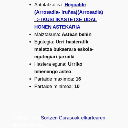
Antolatzailea:
Hegoalde
(Arrosadia- Iruñea)(Arrosadia)
–> IKUSI IKASTETXE-UDAL
HONEN ASTEKARIA
Maiztasuna:
Astean behin
Egutegia:
Urri hasieratik
maiatza bukaerara eskola-
egutegiari jarraiki
Hasiera eguna:
Urriko
lehenengo astea
Partaide maximoa:
16
Partaide minimoa:
10
Proiektu hau
Sortzen Gurasoak elkartearen
ekimen bat da