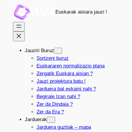
Joan
Euskarak aisiara jauzi !
edukira
Jauziri Buruz
Sortzeni buruz
Euskararen normalizazio plana
Zergatik Euskara aisian ?
Jauzi proiektura batu !
Jarduera bat eskaini nahi ?
Begirale Izan nahi ?
Zer da Dindaia ?
Zer da Era ?
Jarduerak
Jarduera guztiak – mapa