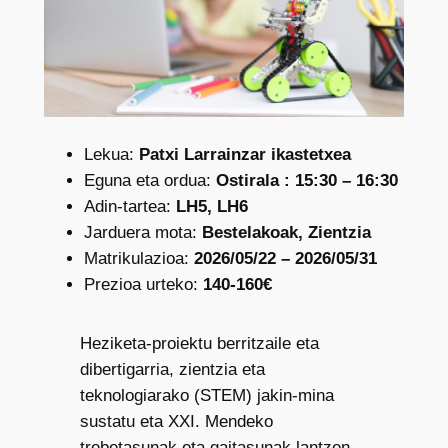
Lekua:
Patxi Larrainzar ikastetxea
Eguna eta ordua:
Ostirala : 15:30 – 16:30
Adin-tartea:
LH5, LH6
Jarduera mota:
Bestelakoak, Zientzia
Matrikulazioa:
2026/05/22 – 2026/05/31
Prezioa urteko:
140-160€
Heziketa-proiektu berritzaile eta
dibertigarria, zientzia eta
teknologiarako (STEM) jakin-mina
sustatu eta XXI. Mendeko
trebetasunak eta gaitasunak lantzen