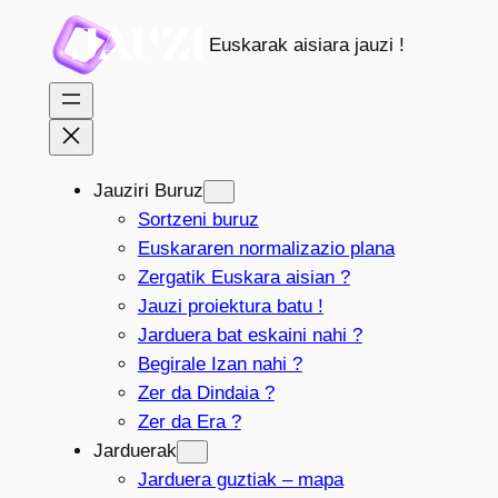
Joan
Euskarak aisiara jauzi !
edukira
Jauziri Buruz
Sortzeni buruz
Euskararen normalizazio plana
Zergatik Euskara aisian ?
Jauzi proiektura batu !
Jarduera bat eskaini nahi ?
Begirale Izan nahi ?
Zer da Dindaia ?
Zer da Era ?
Jarduerak
Jarduera guztiak – mapa