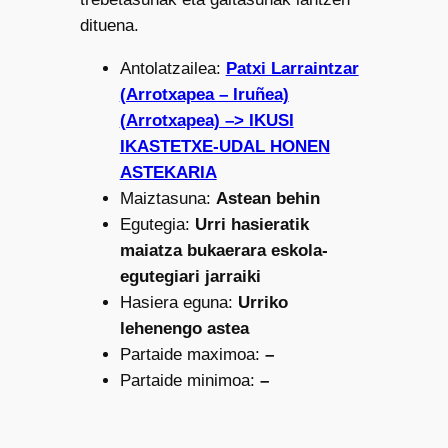
dituena.
Antolatzailea:
Patxi Larraintzar
(Arrotxapea – Iruñea)
(Arrotxapea) –> IKUSI
IKASTETXE-UDAL HONEN
ASTEKARIA
Maiztasuna:
Astean behin
Egutegia:
Urri hasieratik
maiatza bukaerara eskola-
egutegiari jarraiki
Hasiera eguna:
Urriko
lehenengo astea
Partaide maximoa:
–
Partaide minimoa:
–