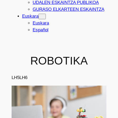
UDALEN ESKAINTZA PUBLIKOA
GURASO ELKARTEEN ESKAINTZA
Euskara
Euskara
Español
ROBOTIKA
LH5
LH6