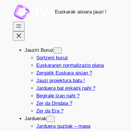
Joan
Euskarak aisiara jauzi !
edukira
Jauziri Buruz
Sortzeni buruz
Euskararen normalizazio plana
Zergatik Euskara aisian ?
Jauzi proiektura batu !
Jarduera bat eskaini nahi ?
Begirale Izan nahi ?
Zer da Dindaia ?
Zer da Era ?
Jarduerak
Jarduera guztiak – mapa