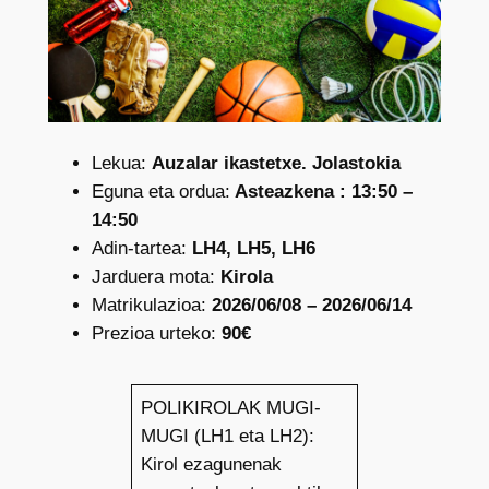
Lekua:
Auzalar ikastetxe. Jolastokia
Eguna eta ordua:
Asteazkena : 13:50 –
14:50
Adin-tartea:
LH4, LH5, LH6
Jarduera mota:
Kirola
Matrikulazioa:
2026/06/08 – 2026/06/14
Prezioa urteko:
90€
POLIKIROLAK MUGI-
MUGI (LH1 eta LH2):
Kirol ezagunenak