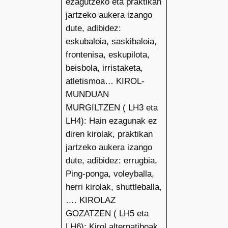
ezagutzeko eta praktikan
jartzeko aukera izango
dute, adibidez:
eskubaloia, saskibaloia,
frontenisa, eskupilota,
beisbola, irristaketa,
atletismoa… KIROL-
MUNDUAN
MURGILTZEN ( LH3 eta
LH4): Hain ezagunak ez
diren kirolak, praktikan
jartzeko aukera izango
dute, adibidez: errugbia,
Ping-ponga, voleyballa,
herri kirolak, shuttleballa,
…. KIROLAZ
GOZATZEN ( LH5 eta
LH6): Kirol alternatiboak