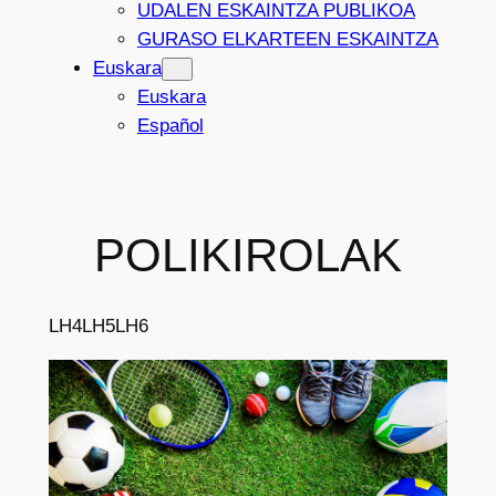
UDALEN ESKAINTZA PUBLIKOA
GURASO ELKARTEEN ESKAINTZA
Euskara
Euskara
Español
POLIKIROLAK
LH4
LH5
LH6