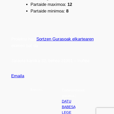
Partaide maximoa:
12
Partaide minimoa:
8
Proiektu hau
Sortzen Gurasoak elkartearen
ekimen bat da
Jarauta karrika 32, behea 31001 – Iruñea
Emaila
Codesyntaxek
garatua |
DATU
BABESA
|
LEGE