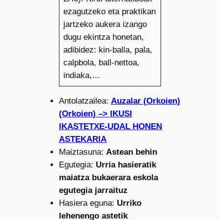
ezagutzeko eta praktikan
jartzeko aukera izango
dugu ekintza honetan,
adibidez: kin-balla, pala,
calpbola, ball-nettoa,
indiaka,…
Antolatzailea:
Auzalar (Orkoien)
(Orkoien) –> IKUSI
IKASTETXE-UDAL HONEN
ASTEKARIA
Maiztasuna:
Astean behin
Egutegia:
Urria hasieratik
maiatza bukaerara eskola
egutegia jarraituz
Hasiera eguna:
Urriko
lehenengo astetik