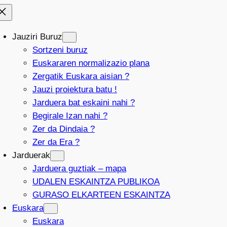
Jauziri Buruz
Sortzeni buruz
Euskararen normalizazio plana
Zergatik Euskara aisian ?
Jauzi proiektura batu !
Jarduera bat eskaini nahi ?
Begirale Izan nahi ?
Zer da Dindaia ?
Zer da Era ?
Jarduerak
Jarduera guztiak – mapa
UDALEN ESKAINTZA PUBLIKOA
GURASO ELKARTEEN ESKAINTZA
Euskara
Euskara