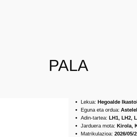
PALA
Lekua:
Hegoalde Ikasto
Eguna eta ordua:
Asteleh
Adin-tartea:
LH1, LH2, 
Jarduera mota:
Kirola, 
Matrikulazioa:
2026/05/2