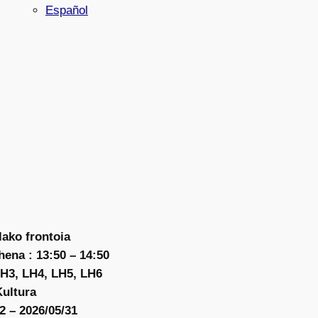
Español
lako frontoia
ena : 13:50 – 14:50
LH3, LH4, LH5, LH6
Kultura
2 – 2026/05/31