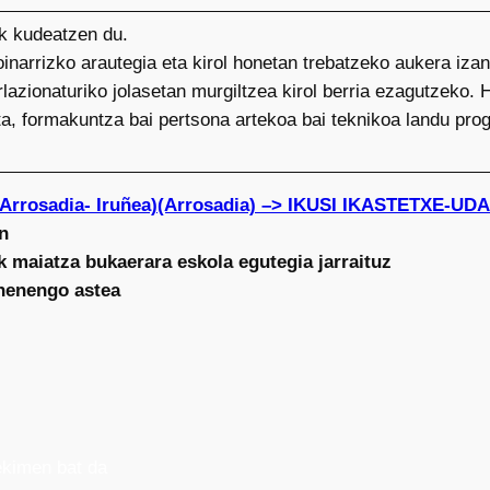
k kudeatzen du.
oinarrizko arautegia eta kirol honetan trebatzeko aukera iza
 erlazionaturiko jolasetan murgiltzea kirol berria ezagutzeko
uta, formakuntza bai pertsona artekoa bai teknikoa landu pr
(Arrosadia- Iruñea)(Arrosadia) –> IKUSI IKASTETXE-
n
ik maiatza bukaerara eskola egutegia jarraituz
ehenengo astea
kimen bat da