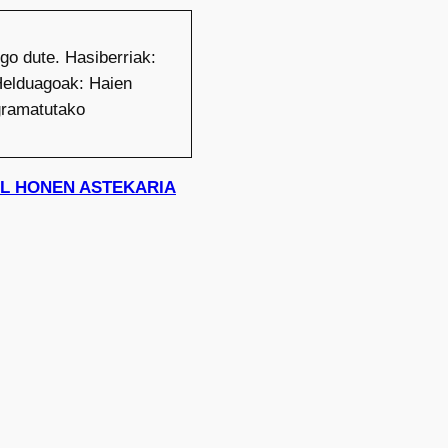
ngo dute. Hasiberriak:
. Helduagoak: Haien
ogramatutako
UDAL HONEN ASTEKARIA