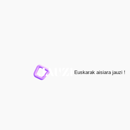
Joan
edukira
Euskarak aisiara jauzi !