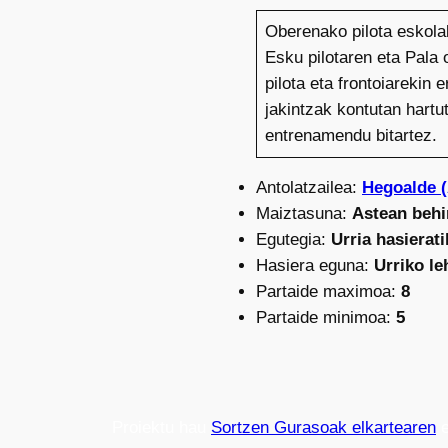
Oberenako pilota eskola
Esku pilotaren eta Pala 
pilota eta frontoiarekin
jakintzak kontutan hart
entrenamendu bitartez.
Antolatzailea:
Hegoalde 
Maiztasuna:
Astean behi
Egutegia:
Urria hasierat
Hasiera eguna:
Urriko l
Partaide maximoa:
8
Partaide minimoa:
5
Proiektu hau
Sortzen Gurasoak elkartearen
e