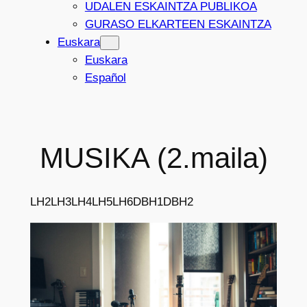
UDALEN ESKAINTZA PUBLIKOA
GURASO ELKARTEEN ESKAINTZA
Euskara
Euskara
Español
MUSIKA (2.maila)
LH2
LH3
LH4
LH5
LH6
DBH1
DBH2