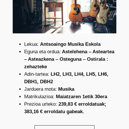
Lekua:
Antsoaingo Musika Eskola
Eguna eta ordua:
Astelehena – Asteartea
– Asteazkena – Osteguna – Ostirala :
zehazteke
Adin-tartea:
LH2, LH3, LH4, LH5, LH6,
DBH1, DBH2
Jarduera mota:
Musika
Matrikulazioa:
Maiatzaren 1etik 30era
Prezioa urteko:
239,83 € erroldatuak;
383,16 € erroldatu gabeak.