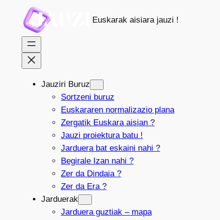
Joan
Euskarak aisiara jauzi !
edukira
Jauziri Buruz
Sortzeni buruz
Euskararen normalizazio plana
Zergatik Euskara aisian ?
Jauzi proiektura batu !
Jarduera bat eskaini nahi ?
Begirale Izan nahi ?
Zer da Dindaia ?
Zer da Era ?
Jarduerak
Jarduera guztiak – mapa