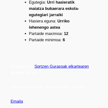
Egutegia:
Urri hasieratik
maiatza bukaerara eskola-
egutegiari jarraiki
Hasiera eguna:
Urriko
lehenengo astea
Partaide maximoa:
12
Partaide minimoa:
6
Proiektu hau
Sortzen Gurasoak elkartearen
ekimen bat da
Jarauta karrika 32, behea 31001 – Iruñea
Emaila