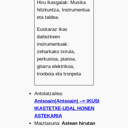
Hiru ikasgaiak: Musika
hitzkuntza, Instrumentua
eta taldea.
Euskaraz ikas
daitezkeen
instrumentuak:
zeharkako txirula,
perkusioa, pianoa,
gitarra elektrikoa,
tronboia eta tronpeta
Antolatzailea:
Antsoain(Antsoain) –> IKUSI
IKASTETXE-UDAL HONEN
ASTEKARIA
Maiztasuna:
Astean hirutan