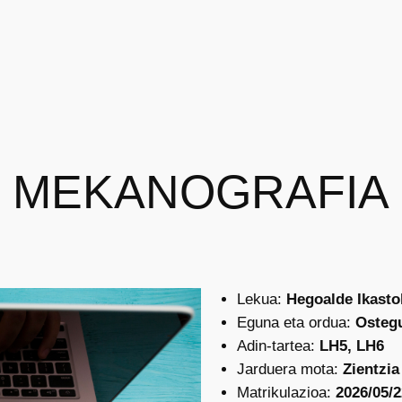
MEKANOGRAFIA
Lekua:
Hegoalde Ikasto
Eguna eta ordua:
Ostegu
Adin-tartea:
LH5, LH6
Jarduera mota:
Zientzia
Matrikulazioa:
2026/05/2