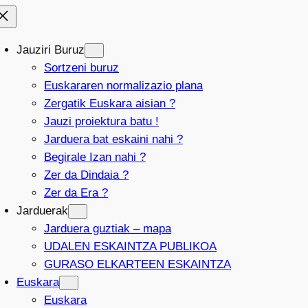
Jauziri Buruz
Sortzeni buruz
Euskararen normalizazio plana
Zergatik Euskara aisian ?
Jauzi proiektura batu !
Jarduera bat eskaini nahi ?
Begirale Izan nahi ?
Zer da Dindaia ?
Zer da Era ?
Jarduerak
Jarduera guztiak – mapa
UDALEN ESKAINTZA PUBLIKOA
GURASO ELKARTEEN ESKAINTZA
Euskara
Euskara