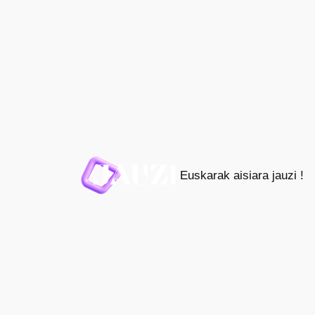
Joan
edukira
Euskarak aisiara jauzi !