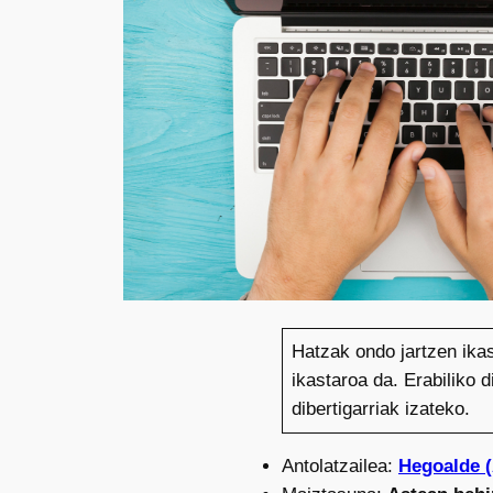
Hatzak ondo jartzen ika
ikastaroa da. Erabiliko 
dibertigarriak izateko.
Antolatzailea:
Hegoalde 