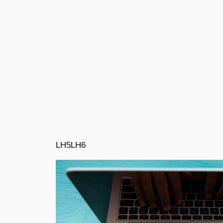
LH5
LH6