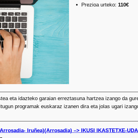
Prezioa urteko:
110€
stea eta idazteko garaian erreztasuna hartzea izango da gur
ditugun programak euskaraz izanen dira eta jolas ugari izang
(Arrosadia- Iruñea)(Arrosadia) –> IKUSI IKASTETXE-