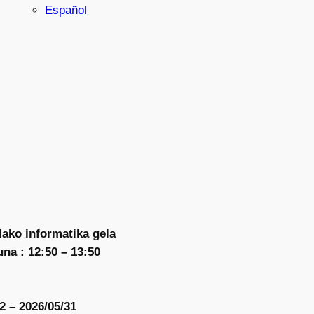
Español
lako informatika gela
na : 12:50 – 13:50
2 – 2026/05/31