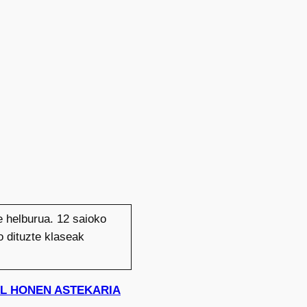
e helburua. 12 saioko
o dituzte klaseak
UDAL HONEN ASTEKARIA