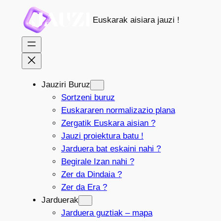
Joan
Euskarak aisiara jauzi !
edukira
Jauziri Buruz
Sortzeni buruz
Euskararen normalizazio plana
Zergatik Euskara aisian ?
Jauzi proiektura batu !
Jarduera bat eskaini nahi ?
Begirale Izan nahi ?
Zer da Dindaia ?
Zer da Era ?
Jarduerak
Jarduera guztiak – mapa