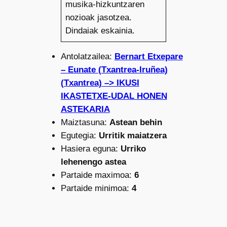
musika-hizkuntzaren
nozioak jasotzea.
Dindaiak eskainia.
Antolatzailea:
Bernart Etxepare
– Eunate (Txantrea-Iruñea)
(Txantrea) –> IKUSI
IKASTETXE-UDAL HONEN
ASTEKARIA
Maiztasuna:
Astean behin
Egutegia:
Urritik maiatzera
Hasiera eguna:
Urriko
lehenengo astea
Partaide maximoa:
6
Partaide minimoa:
4