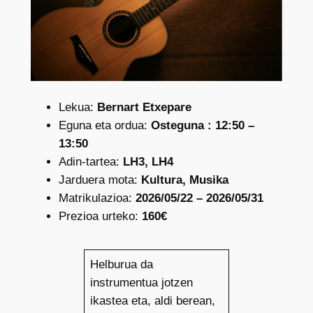
Lekua:
Bernart Etxepare
Eguna eta ordua:
Osteguna : 12:50 –
13:50
Adin-tartea:
LH3, LH4
Jarduera mota:
Kultura, Musika
Matrikulazioa:
2026/05/22 – 2026/05/31
Prezioa urteko:
160€
Helburua da
instrumentua jotzen
ikastea eta, aldi berean,