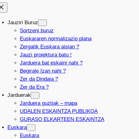
Jauziri Buruz
Sortzeni buruz
Euskararen normalizazio plana
Zergatik Euskara aisian ?
Jauzi proiektura batu !
Jarduera bat eskaini nahi ?
Begirale Izan nahi ?
Zer da Dindaia ?
Zer da Era ?
Jarduerak
Jarduera guztiak – mapa
UDALEN ESKAINTZA PUBLIKOA
GURASO ELKARTEEN ESKAINTZA
Euskara
Euskara