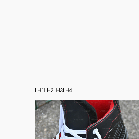
LH1
LH2
LH3
LH4