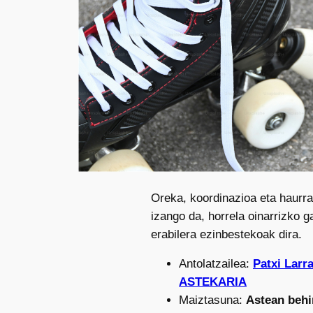
Oreka, koordinazioa eta haurra
izango da, horrela oinarrizko 
erabilera ezinbestekoak dira.
Antolatzailea:
Patxi Larr
ASTEKARIA
Maiztasuna:
Astean behi