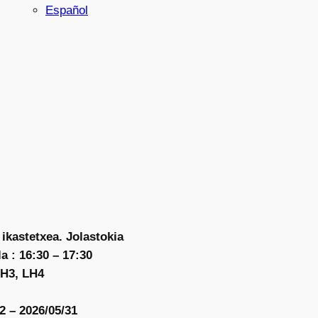
Español
 ikastetxea. Jolastokia
a : 16:30 – 17:30
LH3, LH4
2 – 2026/05/31