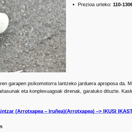
Prezioa urteko:
110-130
ren garapen psikomotorra lantzeko jarduera aproposa da. M
gaitasunak eta konplexuagoak direnak, garatuko dituzte. Kas
aintzar (Arrotxapea – Iruñea)(Arrotxapea) –> IKUSI I
n