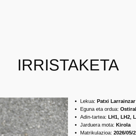
IRRISTAKETA
Lekua:
Patxi Larrainzar
Eguna eta ordua:
Ostiral
Adin-tartea:
LH1, LH2, 
Jarduera mota:
Kirola
Matrikulazioa:
2026/05/2