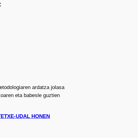
€
etodologiaren ardatza jolasa
koaren eta babesle guztien
KASTETXE-UDAL HONEN