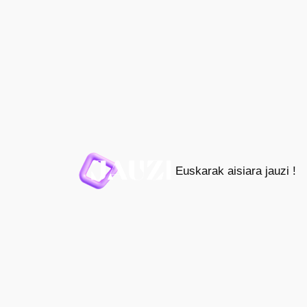
Joan
edukira
Euskarak aisiara jauzi !