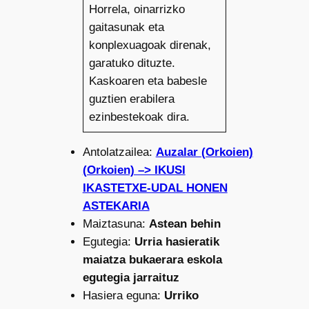
Horrela, oinarrizko
gaitasunak eta
konplexuagoak direnak,
garatuko dituzte.
Kaskoaren eta babesle
guztien erabilera
ezinbestekoak dira.
Antolatzailea:
Auzalar (Orkoien)
(Orkoien) –> IKUSI
IKASTETXE-UDAL HONEN
ASTEKARIA
Maiztasuna:
Astean behin
Egutegia:
Urria hasieratik
maiatza bukaerara eskola
egutegia jarraituz
Hasiera eguna:
Urriko