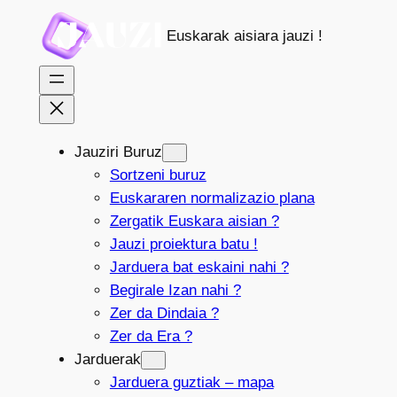
Joan
Euskarak aisiara jauzi !
edukira
Jauziri Buruz
Sortzeni buruz
Euskararen normalizazio plana
Zergatik Euskara aisian ?
Jauzi proiektura batu !
Jarduera bat eskaini nahi ?
Begirale Izan nahi ?
Zer da Dindaia ?
Zer da Era ?
Jarduerak
Jarduera guztiak – mapa