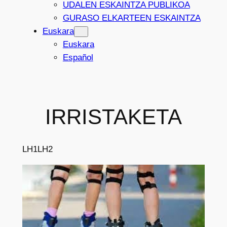
UDALEN ESKAINTZA PUBLIKOA
GURASO ELKARTEEN ESKAINTZA
Euskara
Euskara
Español
IRRISTAKETA
LH1
LH2