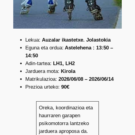
Lekua:
Auzalar ikastetxe. Jolastokia
Eguna eta ordua:
Astelehena : 13:50 –
14:50
Adin-tartea:
LH1, LH2
Jarduera mota:
Kirola
Matrikulazioa:
2026/06/08 – 2026/06/14
Prezioa urteko:
90€
Oreka, koordinazioa eta
haurraren garapen
psikomotorra lantzeko
jarduera aproposa da.