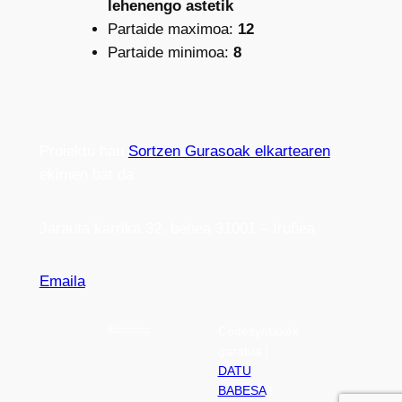
lehenengo astetik
Partaide maximoa:
12
Partaide minimoa:
8
Proiektu hau
Sortzen Gurasoak elkartearen
ekimen bat da
Jarauta karrika 32, behea 31001 – Iruñea
Emaila
Codesyntaxek
garatua |
DATU
BABESA
|