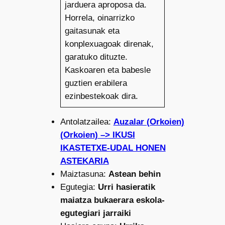
jarduera aproposa da.
Horrela, oinarrizko
gaitasunak eta
konplexuagoak direnak,
garatuko dituzte.
Kaskoaren eta babesle
guztien erabilera
ezinbestekoak dira.
Antolatzailea:
Auzalar (Orkoien)
(Orkoien) –> IKUSI
IKASTETXE-UDAL HONEN
ASTEKARIA
Maiztasuna:
Astean behin
Egutegia:
Urri hasieratik
maiatza bukaerara eskola-
egutegiari jarraiki