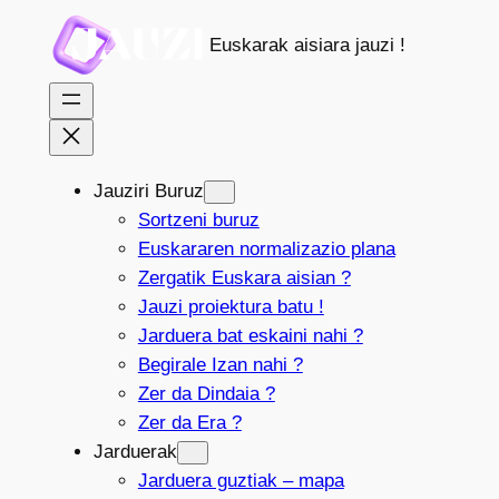
Joan
Euskarak aisiara jauzi !
edukira
Jauziri Buruz
Sortzeni buruz
Euskararen normalizazio plana
Zergatik Euskara aisian ?
Jauzi proiektura batu !
Jarduera bat eskaini nahi ?
Begirale Izan nahi ?
Zer da Dindaia ?
Zer da Era ?
Jarduerak
Jarduera guztiak – mapa