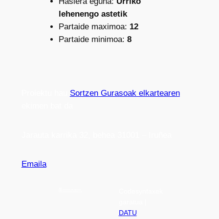
Hasiera eguna:
Urriko
lehenengo astetik
Partaide maximoa:
12
Partaide minimoa:
8
Proiektu hau
Sortzen Gurasoak elkartearen
ekimen bat da
Jarauta karrika 32, behea 31001 – Iruñea
Emaila
Codesyntaxek
garatua |
DATU