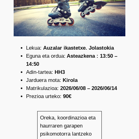
Lekua:
Auzalar ikastetxe. Jolastokia
Eguna eta ordua:
Asteazkena : 13:50 –
14:50
Adin-tartea:
HH3
Jarduera mota:
Kirola
Matrikulazioa:
2026/06/08 – 2026/06/14
Prezioa urteko:
90€
Oreka, koordinazioa eta
haurraren garapen
psikomotorra lantzeko