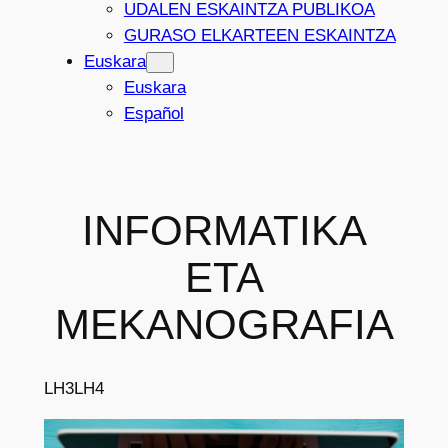
UDALEN ESKAINTZA PUBLIKOA
GURASO ELKARTEEN ESKAINTZA
Euskara
Euskara
Español
INFORMATIKA
ETA
MEKANOGRAFIA
LH3
LH4