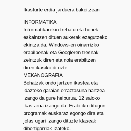
Ikasturte erdia jarduera bakoitzean
INFORMATIKA
Informatikarekin trebatu eta honek
eskaintzen dituen aukerak ezagutzeko
ekintza da. Windows-en oinarrizko
erabilpenak eta Googleren tresnak
zeintzuk diren eta nola erabiltzen
diren ikasiko dituzte.
MEKANOGRAFIA
Behatzak ondo jartzen ikastea eta
idazteko garaian erraztasuna hartzea
izango da gure helburua. 12 saioko
ikastaroa izango da. Erabiliko ditugun
programak euskaraz egongo dira eta
jolas ugari izango dituzte klaseak
dibertigarriak izateko.