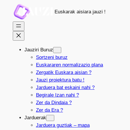
Joan
Euskarak aisiara jauzi !
edukira
Jauziri Buruz
Sortzeni buruz
Euskararen normalizazio plana
Zergatik Euskara aisian ?
Jauzi proiektura batu !
Jarduera bat eskaini nahi ?
Begirale Izan nahi ?
Zer da Dindaia ?
Zer da Era ?
Jarduerak
Jarduera guztiak – mapa