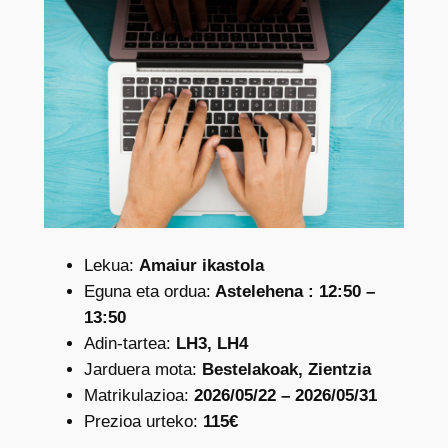
Lekua:
Amaiur ikastola
Eguna eta ordua:
Astelehena : 12:50 –
13:50
Adin-tartea:
LH3, LH4
Jarduera mota:
Bestelakoak, Zientzia
Matrikulazioa:
2026/05/22 – 2026/05/31
Prezioa urteko:
115€