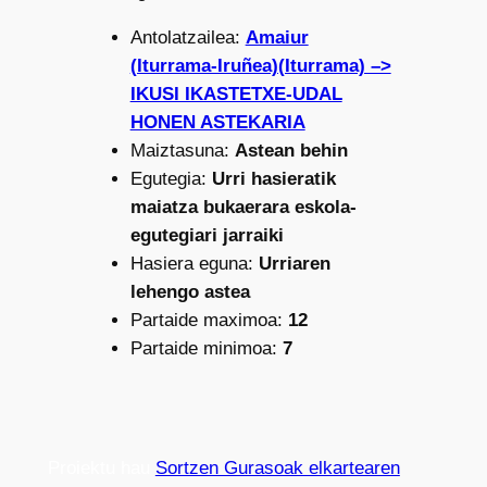
Antolatzailea:
Amaiur
(Iturrama-Iruñea)(Iturrama) –>
IKUSI IKASTETXE-UDAL
HONEN ASTEKARIA
Maiztasuna:
Astean behin
Egutegia:
Urri hasieratik
maiatza bukaerara eskola-
egutegiari jarraiki
Hasiera eguna:
Urriaren
lehengo astea
Partaide maximoa:
12
Partaide minimoa:
7
Proiektu hau
Sortzen Gurasoak elkartearen