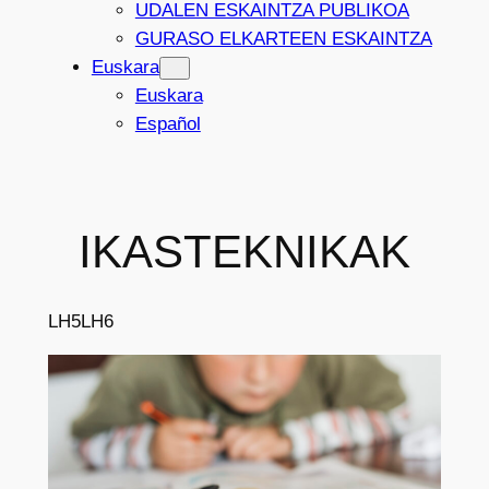
UDALEN ESKAINTZA PUBLIKOA
GURASO ELKARTEEN ESKAINTZA
Euskara
Euskara
Español
IKASTEKNIKAK
LH5
LH6