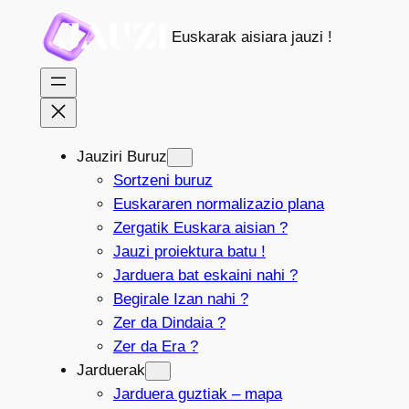
Joan
Euskarak aisiara jauzi !
edukira
Jauziri Buruz
Sortzeni buruz
Euskararen normalizazio plana
Zergatik Euskara aisian ?
Jauzi proiektura batu !
Jarduera bat eskaini nahi ?
Begirale Izan nahi ?
Zer da Dindaia ?
Zer da Era ?
Jarduerak
Jarduera guztiak – mapa