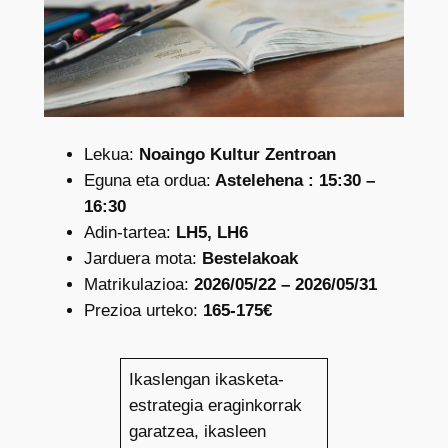
Lekua:
Noaingo Kultur Zentroan
Eguna eta ordua:
Astelehena : 15:30 –
16:30
Adin-tartea:
LH5, LH6
Jarduera mota:
Bestelakoak
Matrikulazioa:
2026/05/22 – 2026/05/31
Prezioa urteko:
165-175€
Ikaslengan ikasketa-
estrategia eraginkorrak
garatzea, ikasleen