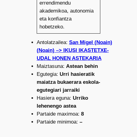
errendimendu
akademikoa, autonomia
eta konfiantza
hobetzeko.
Antolatzailea:
San Migel (Noain)
(Noain) –> IKUSI IKASTETXE-
UDAL HONEN ASTEKARIA
Maiztasuna:
Astean behin
Egutegia:
Urri hasieratik
maiatza bukaerara eskola-
egutegiari jarraiki
Hasiera eguna:
Urriko
lehenengo astea
Partaide maximoa:
8
Partaide minimoa:
–