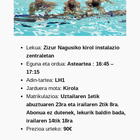
Lekua:
Zizur Nagusiko kirol instalazio
zentraletan
Eguna eta ordua:
Asteartea : 16:45 –
17:15
Adin-tartea:
LH1
Jarduera mota:
Kirola
Matrikulazioa:
Uztailaren 1etik
abuztuaren 23ra eta irailaren 2tik 8ra.
Abonua ez dutenek, lekurik baldin bada,
irailaren 14tik 18ra
Prezioa urteko:
90€