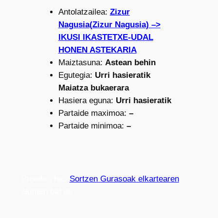
Antolatzailea:
Zizur
Nagusia(Zizur Nagusia) –>
IKUSI IKASTETXE-UDAL
HONEN ASTEKARIA
Maiztasuna:
Astean behin
Egutegia:
Urri hasieratik
Maiatza bukaerara
Hasiera eguna:
Urri hasieratik
Partaide maximoa:
–
Partaide minimoa:
–
Proiektu hau
Sortzen Gurasoak elkartearen
ekimen bat da