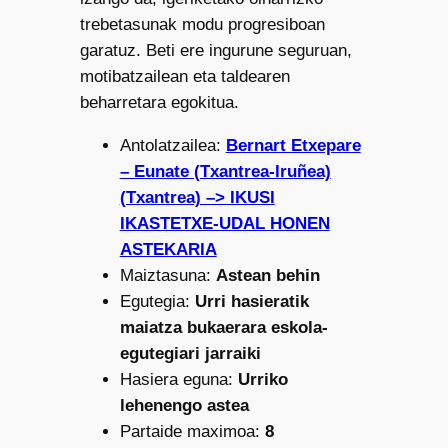
trebetasunak modu progresiboan
garatuz. Beti ere ingurune seguruan,
motibatzailean eta taldearen
beharretara egokitua.
Antolatzailea:
Bernart Etxepare
– Eunate (Txantrea-Iruñea)
(Txantrea) –> IKUSI
IKASTETXE-UDAL HONEN
ASTEKARIA
Maiztasuna:
Astean behin
Egutegia:
Urri hasieratik
maiatza bukaerara eskola-
egutegiari jarraiki
Hasiera eguna:
Urriko
lehenengo astea
Partaide maximoa:
8