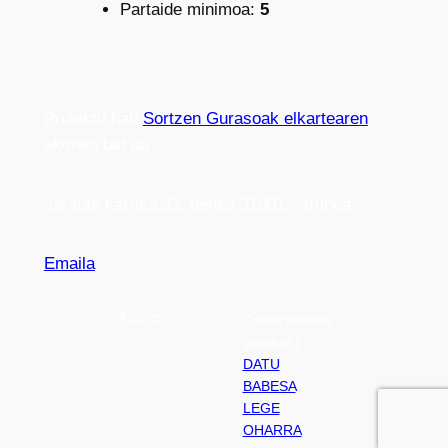
Partaide minimoa:
5
Proiektu hau
Sortzen Gurasoak elkartearen
ekimen bat da
Jarauta karrika 32, behea 31001 – Iruñea
Emaila
Codesyntaxek
garatua |
DATU
BABESA
|
LEGE
OHARRA