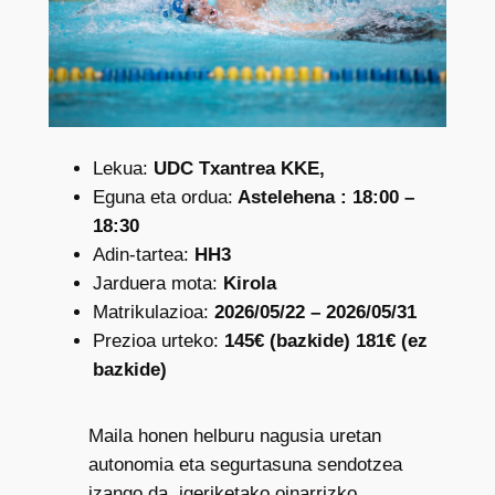
Lekua:
UDC Txantrea KKE,
Eguna eta ordua:
Astelehena : 18:00 –
18:30
Adin-tartea:
HH3
Jarduera mota:
Kirola
Matrikulazioa:
2026/05/22 – 2026/05/31
Prezioa urteko:
145€ (bazkide) 181€ (ez
bazkide)
Maila honen helburu nagusia uretan
autonomia eta segurtasuna sendotzea
izango da, igeriketako oinarrizko