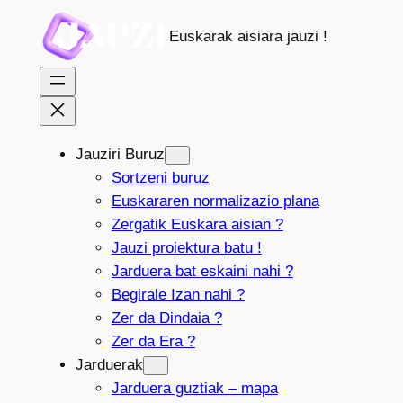
Joan
Euskarak aisiara jauzi !
edukira
Jauziri Buruz
Sortzeni buruz
Euskararen normalizazio plana
Zergatik Euskara aisian ?
Jauzi proiektura batu !
Jarduera bat eskaini nahi ?
Begirale Izan nahi ?
Zer da Dindaia ?
Zer da Era ?
Jarduerak
Jarduera guztiak – mapa