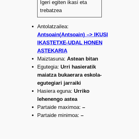
Igeri egiten ikasi eta
trebatzea
Antolatzailea:
Antsoain(Antsoain) –> IKUSI
IKASTETXE-UDAL HONEN
ASTEKARIA
Maiztasuna:
Astean bitan
Egutegia:
Urri hasieratik
maiatza bukaerara eskola-
egutegiari jarraiki
Hasiera eguna:
Urriko
lehenengo astea
Partaide maximoa:
–
Partaide minimoa:
–