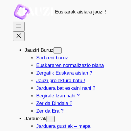
Joan
Euskarak aisiara jauzi !
edukira
Jauziri Buruz
Sortzeni buruz
Euskararen normalizazio plana
Zergatik Euskara aisian ?
Jauzi proiektura batu !
Jarduera bat eskaini nahi ?
Begirale Izan nahi ?
Zer da Dindaia ?
Zer da Era ?
Jarduerak
Jarduera guztiak – mapa