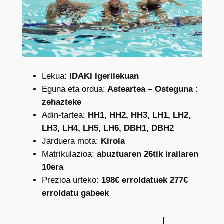
Lekua:
IDAKI Igerilekuan
Eguna eta ordua:
Asteartea – Osteguna :
zehazteke
Adin-tartea:
HH1, HH2, HH3, LH1, LH2,
LH3, LH4, LH5, LH6, DBH1, DBH2
Jarduera mota:
Kirola
Matrikulazioa:
abuztuaren 26tik irailaren
10era
Prezioa urteko:
198€ erroldatuek 277€
erroldatu gabeek