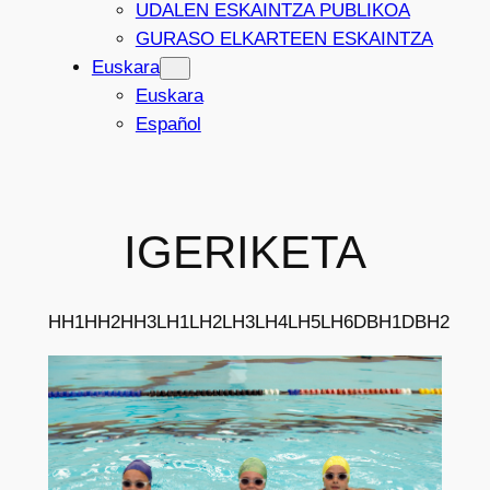
UDALEN ESKAINTZA PUBLIKOA
GURASO ELKARTEEN ESKAINTZA
Euskara
Euskara
Español
IGERIKETA
HH1
HH2
HH3
LH1
LH2
LH3
LH4
LH5
LH6
DBH1
DBH2