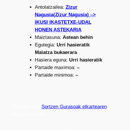
Antolatzailea:
Zizur
Nagusia(Zizur Nagusia) –>
IKUSI IKASTETXE-UDAL
HONEN ASTEKARIA
Maiztasuna:
Astean behin
Egutegia:
Urri hasieratik
Maiatza bukaerara
Hasiera eguna:
Urri hasieratik
Partaide maximoa:
–
Partaide minimoa:
–
Proiektu hau
Sortzen Gurasoak elkartearen
ekimen bat da