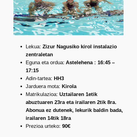
Lekua:
Zizur Nagusiko kirol instalazio
zentraletan
Eguna eta ordua:
Astelehena : 16:45 –
17:15
Adin-tartea:
HH3
Jarduera mota:
Kirola
Matrikulazioa:
Uztailaren 1etik
abuztuaren 23ra eta irailaren 2tik 8ra.
Abonua ez dutenek, lekurik baldin bada,
irailaren 14tik 18ra
Prezioa urteko:
90€