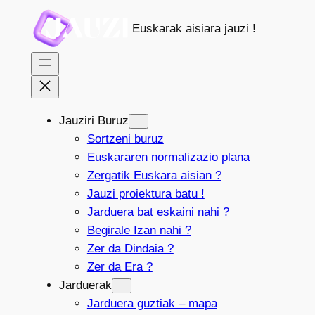
Joan
Euskarak aisiara jauzi !
edukira
Jauziri Buruz
Sortzeni buruz
Euskararen normalizazio plana
Zergatik Euskara aisian ?
Jauzi proiektura batu !
Jarduera bat eskaini nahi ?
Begirale Izan nahi ?
Zer da Dindaia ?
Zer da Era ?
Jarduerak
Jarduera guztiak – mapa