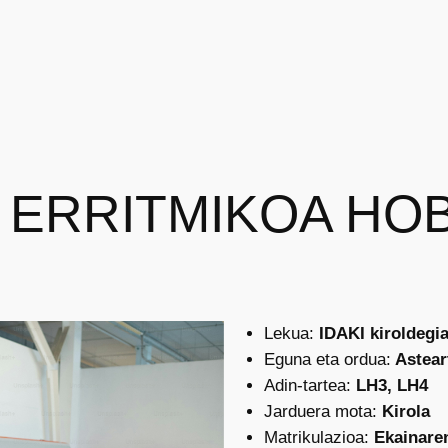
A ERRITMIKOA HO
Lekua:
IDAKI kiroldegi
Eguna eta ordua:
Astear
Adin-tartea:
LH3, LH4
Jarduera mota:
Kirola
Matrikulazioa:
Ekainaren