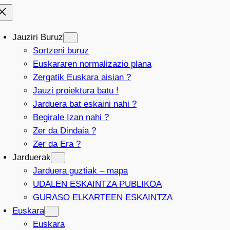
Jauziri Buruz
Sortzeni buruz
Euskararen normalizazio plana
Zergatik Euskara aisian ?
Jauzi proiektura batu !
Jarduera bat eskaini nahi ?
Begirale Izan nahi ?
Zer da Dindaia ?
Zer da Era ?
Jarduerak
Jarduera guztiak – mapa
UDALEN ESKAINTZA PUBLIKOA
GURASO ELKARTEEN ESKAINTZA
Euskara
Euskara