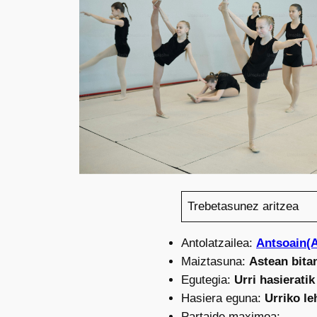
Trebetasunez aritzea
Antolatzailea:
Antsoain(
Maiztasuna:
Astean bita
Egutegia:
Urri hasieratik
Hasiera eguna:
Urriko l
Partaide maximoa:
–