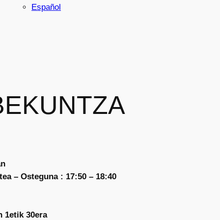
Español
BEKUNTZA
an
tea – Osteguna : 17:50 – 18:40
 1etik 30era