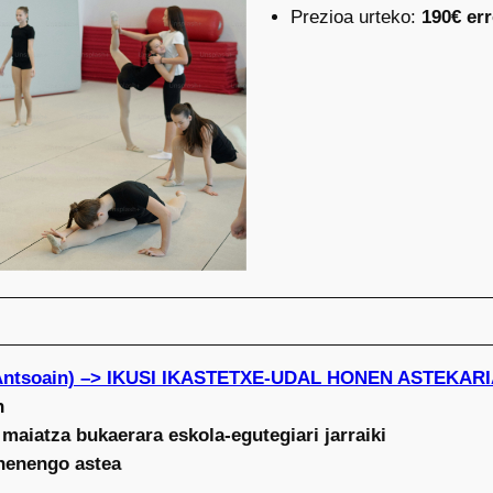
Prezioa urteko:
190€ er
Antsoain) –> IKUSI IKASTETXE-UDAL HONEN ASTEKAR
n
 maiatza bukaerara eskola-egutegiari jarraiki
ehenengo astea