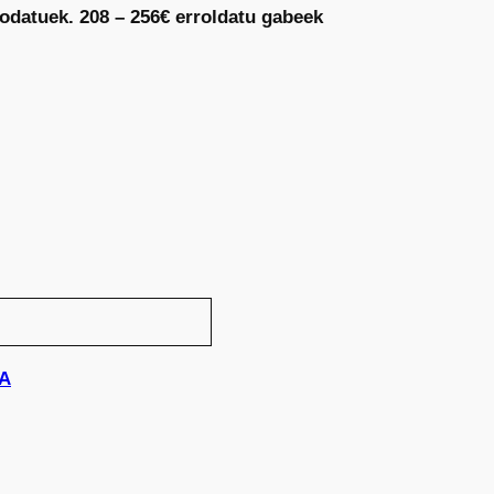
rodatuek. 208 – 256€ erroldatu gabeek
IA