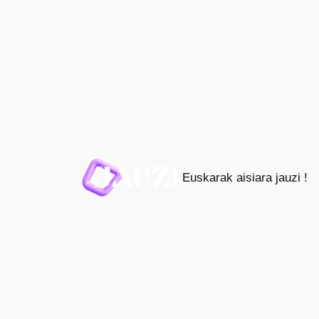
Joan
edukira
Euskarak aisiara jauzi !