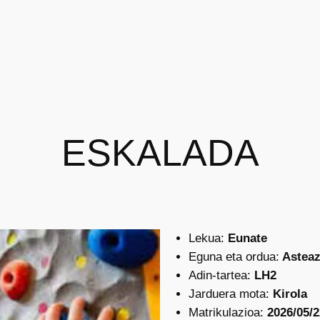
ESKALADA
Lekua:
Eunate
Eguna eta ordua:
Asteaz
Adin-tartea:
LH2
Jarduera mota:
Kirola
Matrikulazioa:
2026/05/2